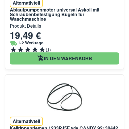
Alternativteil
Ablaufpumpenmotor universal Askoll mit
Schraubenbefestigung Bügeln für
Waschmaschine
Produkt Details
19,49 €
1-2 Werktage
(1)
IN DEN WARENKORB
Alternativteil
Keilrippenriemen 1233PJ5E wie CANDY 92130442