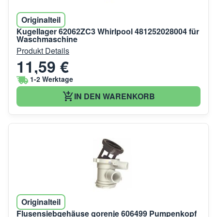
Originalteil
Kugellager 62062ZC3 Whirlpool 481252028004 für
Waschmaschine
Produkt Details
11,59 €
1-2 Werktage
IN DEN WARENKORB
Originalteil
Flusensiebgehäuse gorenje 606499 Pumpenkopf