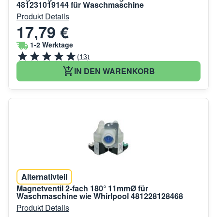
481231019144 für Waschmaschine
Produkt Details
17,79 €
1-2 Werktage
(13)
IN DEN WARENKORB
Alternativteil
Magnetventil 2-fach 180° 11mmØ für
Waschmaschine wie Whirlpool 481228128468
Produkt Details