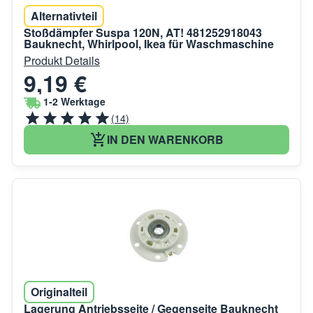
Alternativteil
Stoßdämpfer Suspa 120N, AT! 481252918043
Bauknecht, Whirlpool, Ikea für Waschmaschine
Produkt Details
9,19 €
1-2 Werktage
(14)
IN DEN WARENKORB
Originalteil
Lagerung Antriebsseite / Gegenseite Bauknecht