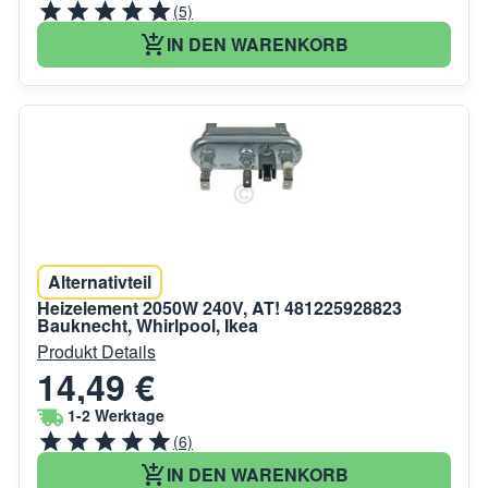
(5)
IN DEN WARENKORB
Alternativteil
Heizelement 2050W 240V, AT! 481225928823
Bauknecht, Whirlpool, Ikea
Produkt Details
14,49 €
1-2 Werktage
(6)
IN DEN WARENKORB