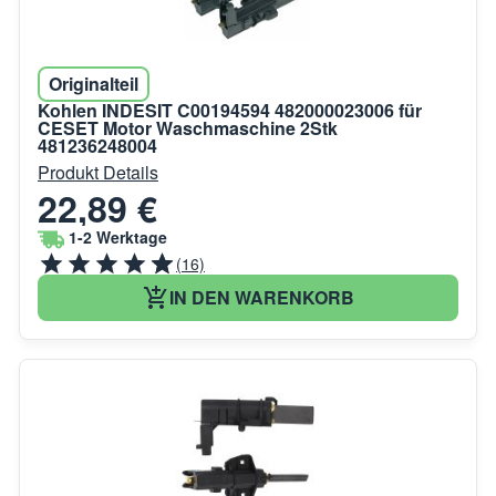
Originalteil
Kohlen INDESIT C00194594 482000023006 für
CESET Motor Waschmaschine 2Stk
481236248004
Produkt Details
22,89 €
1-2 Werktage
(16)
IN DEN WARENKORB