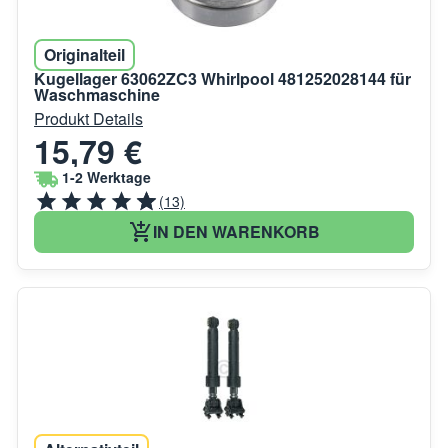
Originalteil
Kugellager 63062ZC3 Whirlpool 481252028144 für
Waschmaschine
Produkt Details
15,79 €
1-2 Werktage
(13)
IN DEN WARENKORB