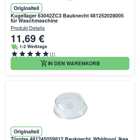
Originalteil
Kugellager 63042ZC3 Bauknecht 481252028005
für Waschmaschine
Produkt Details
11,69 €
1-2 Werktage
(1)
IN DEN WARENKORB
Originalteil
Türglas 481245059812 Bauknecht, Whirlpool, Ikea