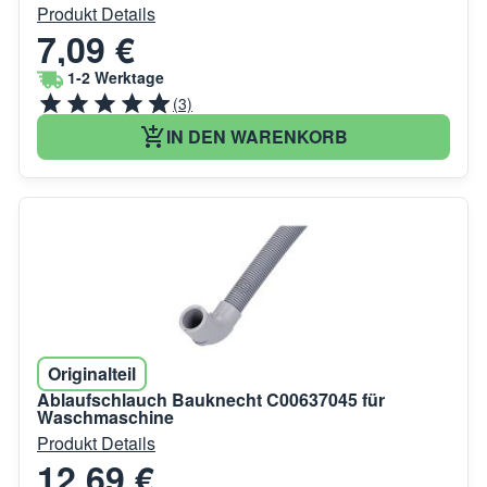
Produkt Details
7,09 €
1-2 Werktage
(3)
IN DEN WARENKORB
Originalteil
Ablaufschlauch Bauknecht C00637045 für
Waschmaschine
Produkt Details
12,69 €