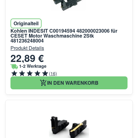
Originalteil
Kohlen INDESIT C00194594 482000023006 für
CESET Motor Waschmaschine 2Stk
481236248004
Produkt Details
22,89 €
1-2 Werktage
(16)
IN DEN WARENKORB