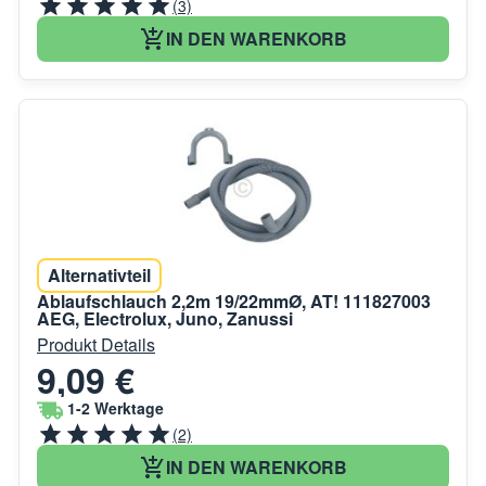
(3)
IN DEN WARENKORB
Alternativteil
Ablaufschlauch 2,2m 19/22mmØ, AT! 111827003
AEG, Electrolux, Juno, Zanussi
Produkt Details
9,09 €
1-2 Werktage
(2)
IN DEN WARENKORB