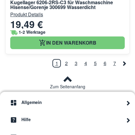
Kugellager 6206-2RS-C3 für Waschmaschine
Hisense/Gorenje 300699 Wasserdicht
Produkt Details
19,49 €
1-2 Werktage
IN DEN WARENKORB
1
2
3
4
5
6
7
Zum Seitenanfang
Allgemein
Hilfe