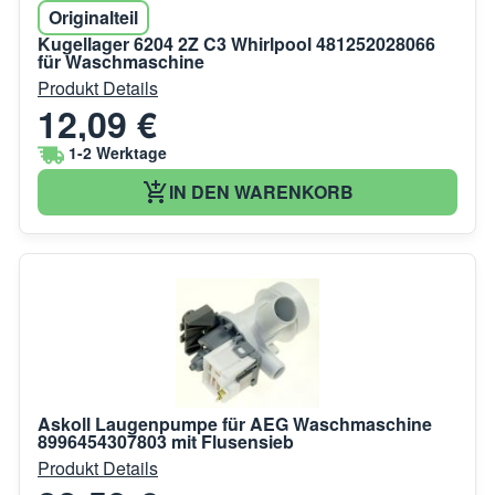
Originalteil
Kugellager 6204 2Z C3 Whirlpool 481252028066
für Waschmaschine
Produkt Details
12,09 €
1-2 Werktage
IN DEN WARENKORB
Askoll Laugenpumpe für AEG Waschmaschine
8996454307803 mit Flusensieb
Produkt Details