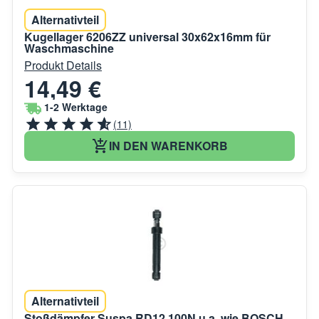
Alternativteil
Kugellager 6206ZZ universal 30x62x16mm für
Waschmaschine
Produkt Details
14,49 €
1-2 Werktage
(11)
IN DEN WARENKORB
Alternativteil
Stoßdämpfer Suspa RD12 100N u.a. wie BOSCH