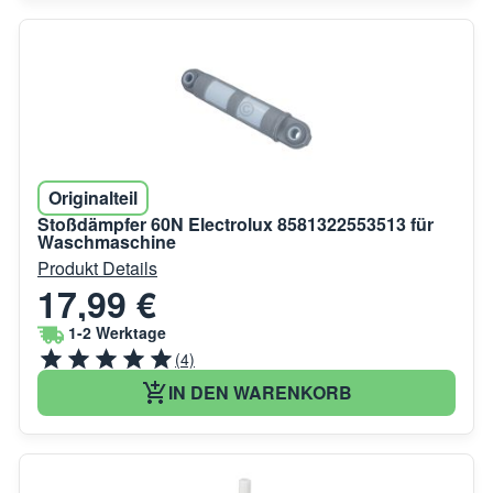
Originalteil
Stoßdämpfer 60N Electrolux 8581322553513 für
Waschmaschine
Produkt Details
17,99 €
1-2 Werktage
(4)
IN DEN WARENKORB