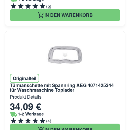
(5)
IN DEN WARENKORB
Originalteil
Türmanschette mit Spannring AEG 4071425344
für Waschmaschine Toplader
Produkt Details
34,09 €
1-2 Werktage
(4)
IN DEN WARENKORB