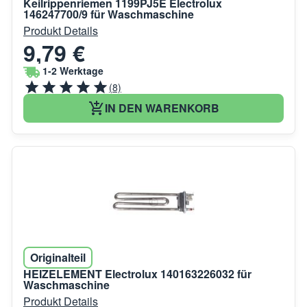
Keilrippenriemen 1199PJ5E Electrolux
146247700/9 für Waschmaschine
Produkt Details
9,79 €
1-2 Werktage
(8)
IN DEN WARENKORB
Originalteil
HEIZELEMENT Electrolux 140163226032 für
Waschmaschine
Produkt Details