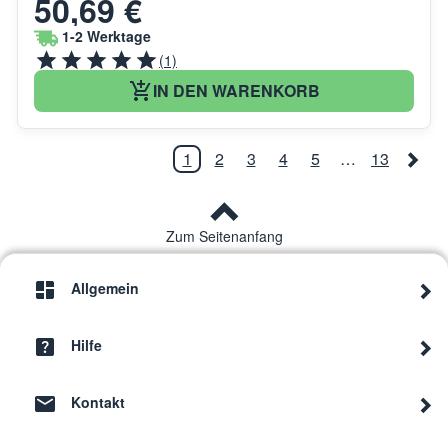
50,69 €
1-2 Werktage
(1)
IN DEN WARENKORB
1
2
3
4
5
…
13
Zum Seitenanfang
Allgemein
Hilfe
Kontakt