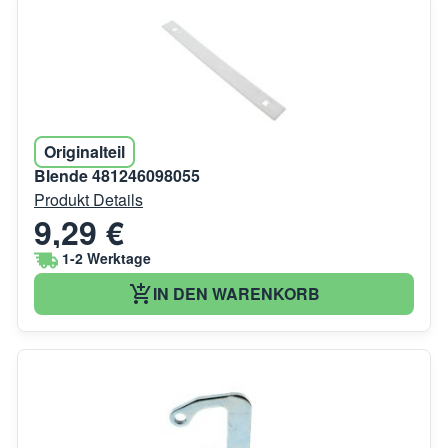
Originalteil
Blende 481246098055
Produkt Details
9,29 €
1-2 Werktage
IN DEN WARENKORB