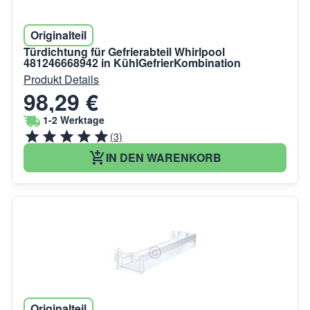
Originalteil
Türdichtung für Gefrierabteil Whirlpool
481246668942 in KühlGefrierKombination
Produkt Details
98,29 €
1-2 Werktage
(3)
IN DEN WARENKORB
Originalteil