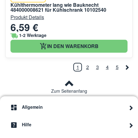
Kühlthermometer lang wie Bauknecht
484000008621 für Kühlschrank 10102540
Produkt Details
6,59 €
1-2 Werktage
IN DEN WARENKORB
1
2
3
4
5
Zum Seitenanfang
Allgemein
Hilfe