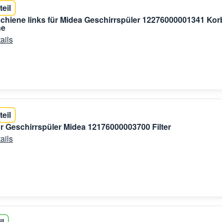
teil
hiene links für Midea Geschirrspüler 12276000001341 Kor
ne
ails
teil
ür Geschirrspüler Midea 12176000003700 Filter
ails
il