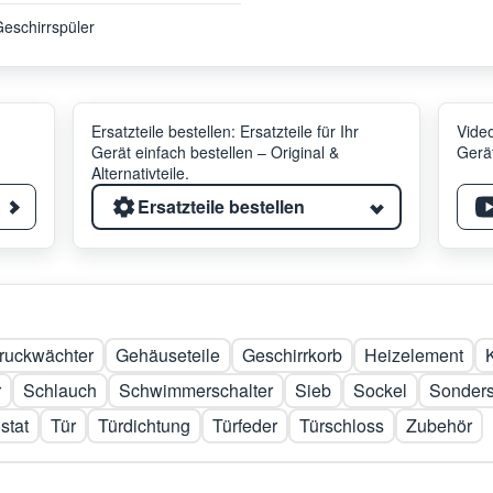
eschirrspüler
Ersatzteile bestellen: Ersatzteile für Ihr
Video
Gerät einfach bestellen – Original &
Gerät
Alternativteile.
Ersatzteile bestellen
ruckwächter
Gehäuseteile
Geschirrkorb
Heizelement
r
Schlauch
Schwimmerschalter
Sieb
Sockel
Sonders
stat
Tür
Türdichtung
Türfeder
Türschloss
Zubehör