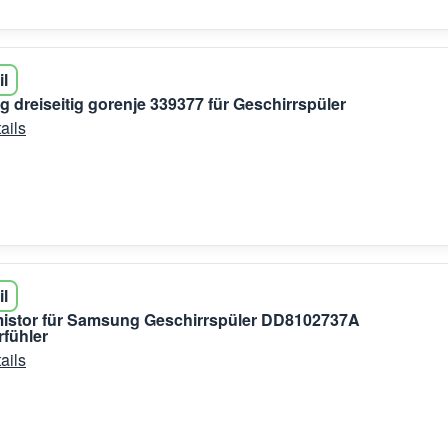
il
g dreiseitig gorenje 339377 für Geschirrspüler
ails
il
istor für Samsung Geschirrspüler DD8102737A
fühler
ails