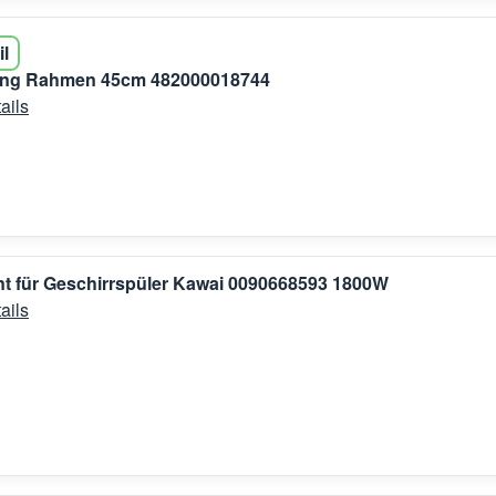
il
ung Rahmen 45cm 482000018744
ails
t für Geschirrspüler Kawai 0090668593 1800W
ails