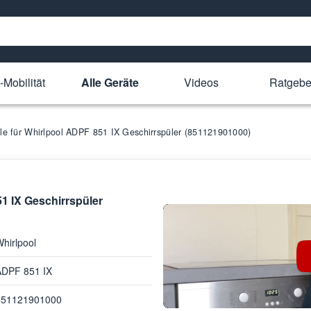
-Mobilität
Alle Geräte
Videos
Ratgebe
ile für Whirlpool ADPF 851 IX Geschirrspüler (851121901000)
51 IX Geschirrspüler
hirlpool
ADPF 851 IX
851121901000