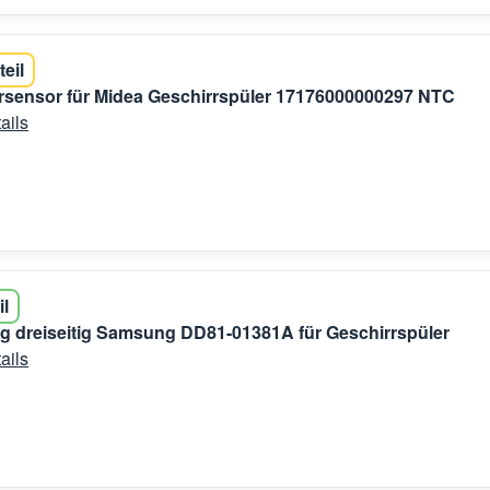
teil
rsensor für Midea Geschirrspüler 17176000000297 NTC
ails
il
g dreiseitig Samsung DD81-01381A für Geschirrspüler
ails