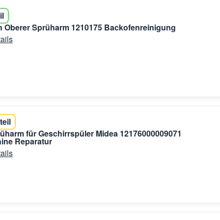
il
n Oberer Sprüharm 1210175 Backofenreinigung
ails
teil
üharm für Geschirrspüler Midea 12176000009071
ine Reparatur
ails