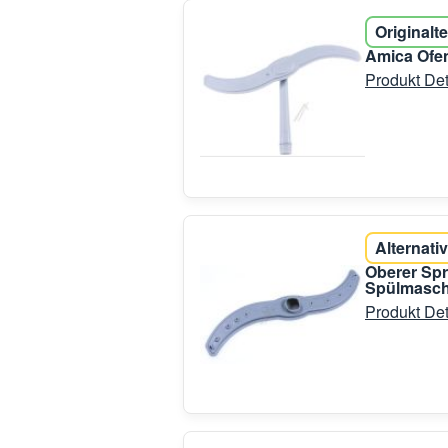
Originalte
Amica Ofe
Produkt Det
Alternativ
Oberer Spr
Spülmasch
Produkt Det