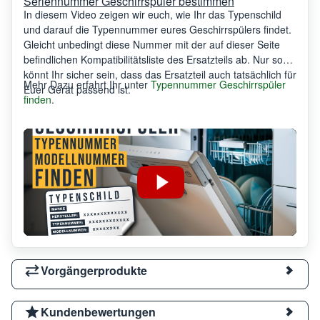
Seriennummer Geschirrspüler bestimmen
In diesem Video zeigen wir euch, wie Ihr das Typenschild
und darauf die Typennummer eures Geschirrspülers findet.
Gleicht unbedingt diese Nummer mit der auf dieser Seite
befindlichen Kompatibilitätsliste des Ersatzteils ab. Nur so
könnt Ihr sicher sein, dass das Ersatzteil auch tatsächlich für
Mehr Dazu erfahrt Ihr unter
Typennummer Geschirrspüler
Euer Gerät passend ist.
finden
.
Vorgängerprodukte
Kundenbewertungen