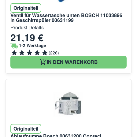
Originalteil
Ventil für Wassertasche unten BOSCH 11033896
in Geschirrspüler 00631199
Produkt Details
21,19 €
1-2 Werktage
(226)
IN DEN WARENKORB
Originalteil
Ablaufpumpe Bosch 00631200 Copreci