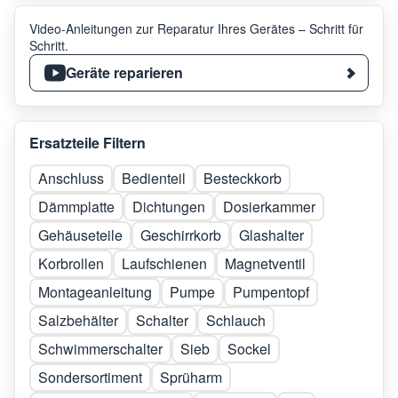
Video-Anleitungen zur Reparatur Ihres Gerätes – Schritt für
Schritt.
Geräte reparieren
Ersatzteile Filtern
Anschluss
Bedienteil
Besteckkorb
Dämmplatte
Dichtungen
Dosierkammer
Gehäuseteile
Geschirrkorb
Glashalter
Korbrollen
Laufschienen
Magnetventil
Montageanleitung
Pumpe
Pumpentopf
Salzbehälter
Schalter
Schlauch
Schwimmerschalter
Sieb
Sockel
Sondersortiment
Sprüharm