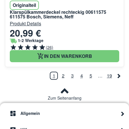
Originalteil
Klarspülkammerdeckel rechteckig 00611575
611575 Bosch, Siemens, Neff
Produkt Details
20,99 €
1-2 Werktage
(26)
IN DEN WARENKORB
1
2
3
4
5
…
19
Zum Seitenanfang
Allgemein