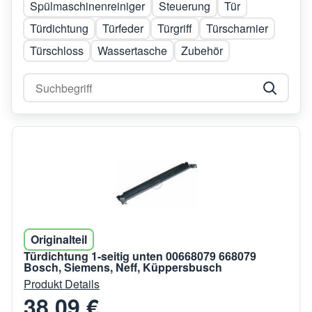
Spülmaschinenreiniger
Steuerung
Tür
Türdichtung
Türfeder
Türgriff
Türscharnier
Türschloss
Wassertasche
Zubehör
Originalteil
Türdichtung 1-seitig unten 00668079 668079
Bosch, Siemens, Neff, Küppersbusch
Produkt Details
38,09 €