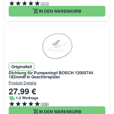
(313)
IN DEN WARENKORB
Originalteil
Dichtung für Pumpentopf BOSCH 12005744
182mmØ in Geschirrspüler
Produkt Details
27,99 €
1-2 Werktage
(336)
IN DEN WARENKORB