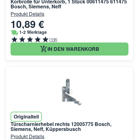
Korbrolle für Unterkorb, 1 Stück 00611475 611475
Bosch, Siemens, Neff
Produkt Details
10,89 €
1-2 Werktage
(19)
IN DEN WARENKORB
Originalteil
Türscharnierhebel rechts 12005775 Bosch,
Siemens, Neff, Küppersbusch
Produkt Details