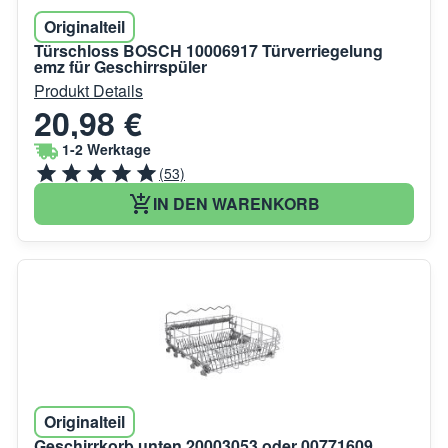
Originalteil
Türschloss BOSCH 10006917 Türverriegelung
emz für Geschirrspüler
Produkt Details
20,98 €
1-2 Werktage
(53)
IN DEN WARENKORB
Originalteil
Geschirrkorb unten 20003053 oder 00771609