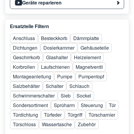
Geräte reparieren
Ersatzteile Filtern
Anschluss
Besteckkorb
Dämmplatte
Dichtungen
Dosierkammer
Gehäuseteile
Geschirrkorb
Glashalter
Heizelement
Korbrollen
Laufschienen
Magnetventil
Montageanleitung
Pumpe
Pumpentopf
Salzbehälter
Schalter
Schlauch
Schwimmerschalter
Sieb
Sockel
Sondersortiment
Sprüharm
Steuerung
Tür
Türdichtung
Türfeder
Türgriff
Türscharnier
Türschloss
Wassertasche
Zubehör