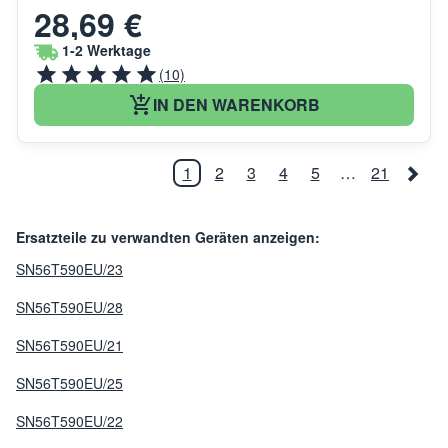
28,69 €
1-2 Werktage
(10)
IN DEN WARENKORB
1
2
3
4
5
…
21
Ersatzteile zu verwandten Geräten anzeigen:
SN56T590EU/23
SN56T590EU/28
SN56T590EU/21
SN56T590EU/25
SN56T590EU/22