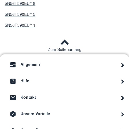
SN56T590EU/18
SN56T590EU/15
SN56T590EU/11
Zum Seitenanfang
Allgemein
Hilfe
Kontakt
Unsere Vorteile