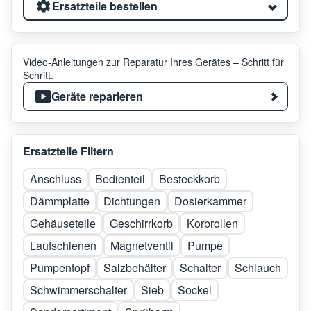
Ersatzteile bestellen
Video-Anleitungen zur Reparatur Ihres Gerätes – Schritt für
Schritt.
Geräte reparieren
Ersatzteile Filtern
Anschluss
Bedienteil
Besteckkorb
Dämmplatte
Dichtungen
Dosierkammer
Gehäuseteile
Geschirrkorb
Korbrollen
Laufschienen
Magnetventil
Pumpe
Pumpentopf
Salzbehälter
Schalter
Schlauch
Schwimmerschalter
Sieb
Sockel