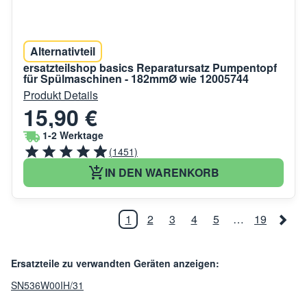
Alternativteil
ersatzteilshop basics Reparatursatz Pumpentopf
für Spülmaschinen - 182mmØ wie 12005744
Produkt Details
15,90 €
1-2 Werktage
(1451)
IN DEN WARENKORB
1
2
3
4
5
…
19
Ersatzteile zu verwandten Geräten anzeigen:
SN536W00IH/31