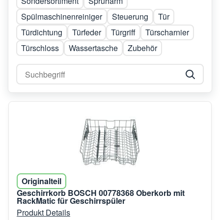
Sondersortiment
Sprüharm
Spülmaschinenreiniger
Steuerung
Tür
Türdichtung
Türfeder
Türgriff
Türscharnier
Türschloss
Wassertasche
Zubehör
Originalteil
Geschirrkorb BOSCH 00778368 Oberkorb mit
RackMatic für Geschirrspüler
Produkt Details