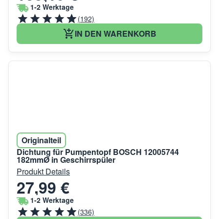
1-2 Werktage
(192)
IN DEN WARENKORB
Originalteil
Dichtung für Pumpentopf BOSCH 12005744
182mmØ in Geschirrspüler
Produkt Details
27,99 €
1-2 Werktage
(336)