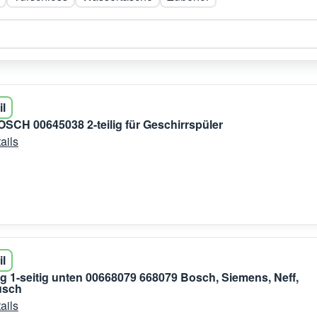
il
OSCH 00645038 2-teilig für Geschirrspüler
ails
il
g 1-seitig unten 00668079 668079 Bosch, Siemens, Neff,
usch
ails