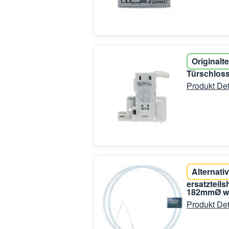
Originalte
Türschloss
Produkt Det
Alternativ
ersatzteil
182mmØ wi
Produkt Det