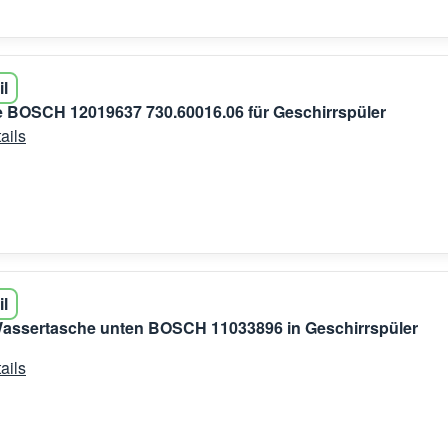
il
 BOSCH 12019637 730.60016.06 für Geschirrspüler
ails
il
 Wassertasche unten BOSCH 11033896 in Geschirrspüler
ails