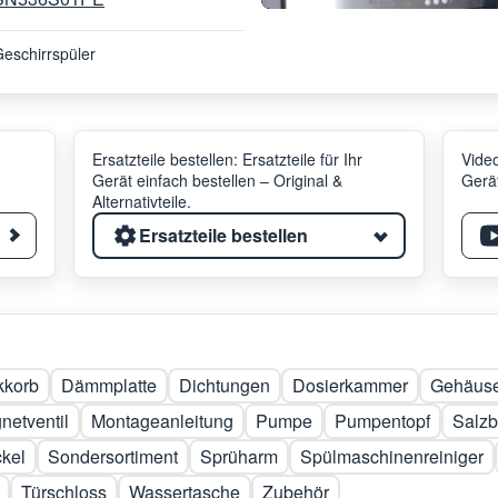
eschirrspüler
Ersatzteile bestellen: Ersatzteile für Ihr
Video
Gerät einfach bestellen – Original &
Gerät
Alternativteile.
Ersatzteile bestellen
kkorb
Dämmplatte
Dichtungen
Dosierkammer
Gehäuse
netventil
Montageanleitung
Pumpe
Pumpentopf
Salzb
kel
Sondersortiment
Sprüharm
Spülmaschinenreiniger
Türschloss
Wassertasche
Zubehör