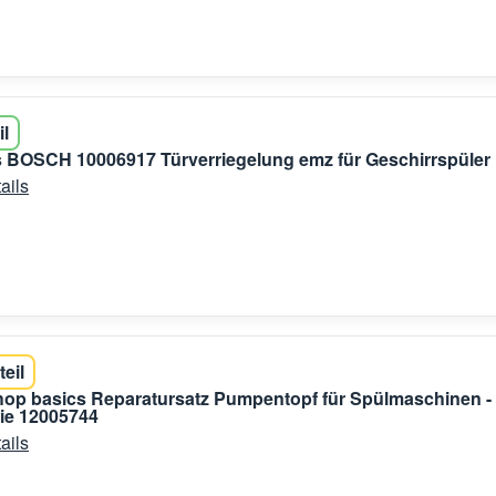
il
 BOSCH 10006917 Türverriegelung emz für Geschirrspüler
ails
teil
shop basics Reparatursatz Pumpentopf für Spülmaschinen -
e 12005744
ails