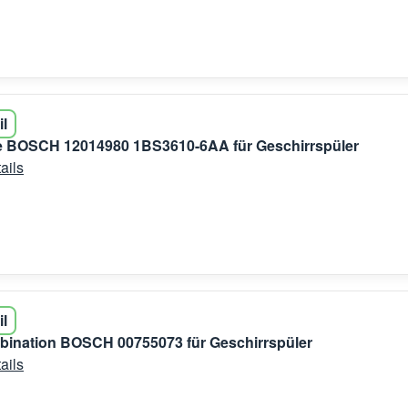
il
 BOSCH 12014980 1BS3610-6AA für Geschirrspüler
ails
il
bination BOSCH 00755073 für Geschirrspüler
ails