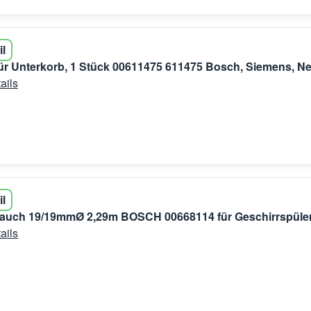
il
für Unterkorb, 1 Stück 00611475 611475 Bosch, Siemens, Ne
ails
il
lauch 19/19mmØ 2,29m BOSCH 00668114 für Geschirrspüle
ails