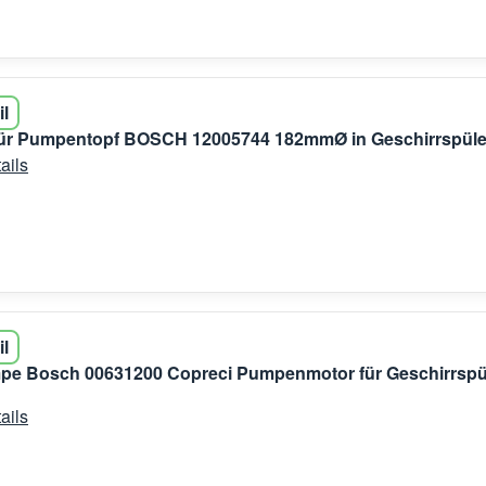
il
für Pumpentopf BOSCH 12005744 182mmØ in Geschirrspüle
ails
il
pe Bosch 00631200 Copreci Pumpenmotor für Geschirrspü
ails