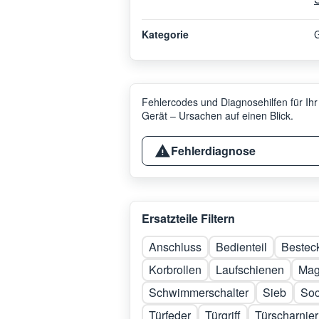
Kategorie
G
Fehlercodes und Diagnosehilfen für Ihr
Gerät – Ursachen auf einen Blick.
Fehlerdiagnose
Ersatzteile Filtern
Anschluss
Bedienteil
Bestec
Korbrollen
Laufschienen
Mag
Schwimmerschalter
Sieb
Soc
Türfeder
Türgriff
Türscharnier