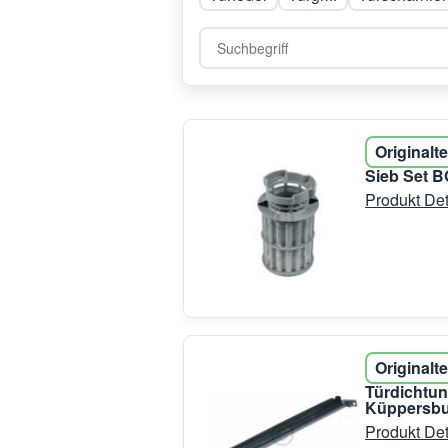
Originalte
Sieb Set B
Produkt Det
Originalte
Türdichtun
Küppersb
Produkt Det