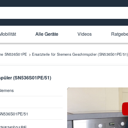
Mobilität
Alle Geräte
Videos
Ratgebe
ihe SN536S01PE
Ersatzteile für Siemens Geschirrspüler (SN536S01PE/51
rspüler (SN536S01PE/51)
Siemens
SN536S01PE/51
SN536S01PE