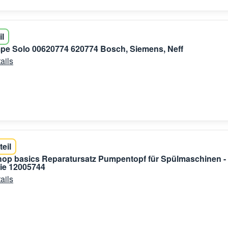
il
pe Solo 00620774 620774 Bosch, Siemens, Neff
ails
teil
shop basics Reparatursatz Pumpentopf für Spülmaschinen -
e 12005744
ails