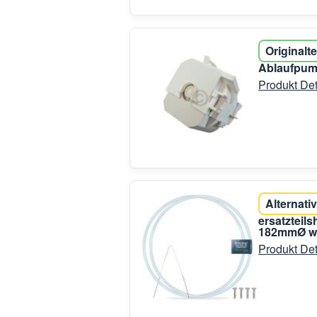
Originalte
Ablaufpum
Produkt Det
Alternativ
ersatzteil
182mmØ wi
Produkt Det