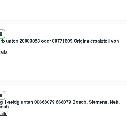
il
rb unten 20003053 oder 00771609 Originalersatzteil von
ails
il
g 1-seitig unten 00668079 668079 Bosch, Siemens, Neff,
usch
ails