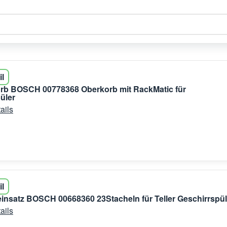
il
orb BOSCH 00778368 Oberkorb mit RackMatic für
üler
ails
il
insatz BOSCH 00668360 23Stacheln für Teller Geschirrspül
ails