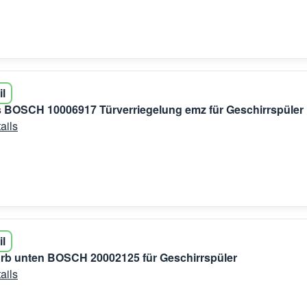
il
 BOSCH 10006917 Türverriegelung emz für Geschirrspüler
ails
il
rb unten BOSCH 20002125 für Geschirrspüler
ails