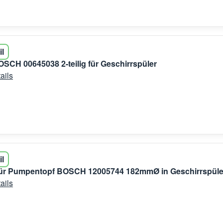
il
OSCH 00645038 2-teilig für Geschirrspüler
ails
il
für Pumpentopf BOSCH 12005744 182mmØ in Geschirrspüle
ails