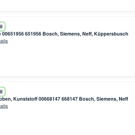
il
 00651956 651956 Bosch, Siemens, Neff, Küppersbusch
ails
il
ben, Kunststoff 00668147 668147 Bosch, Siemens, Neff
ails