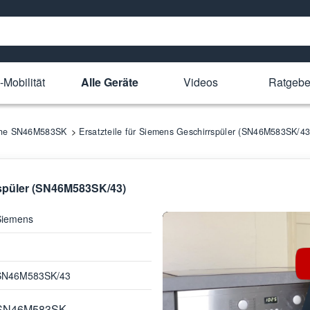
-Mobilität
Alle Geräte
Videos
Ratgebe
ihe SN46M583SK
Ersatzteile für Siemens Geschirrspüler (SN46M583SK/43
rspüler (SN46M583SK/43)
Siemens
SN46M583SK/43
SN46M583SK