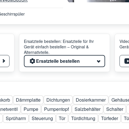
eschirrspüler
Ersatzteile bestellen: Ersatzteile für Ihr
Video
Gerät einfach bestellen – Original &
Gerät
Alternativteile.
Ersatzteile bestellen
kkorb
Dämmplatte
Dichtungen
Dosierkammer
Gehäuse
netventil
Pumpe
Pumpentopf
Salzbehälter
Schalter
Sprüharm
Steuerung
Tür
Türdichtung
Türfeder
Tü