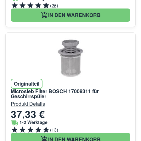
(26)
IN DEN WARENKORB
Originalteil
Microsieb Filter BOSCH 17008311 für
Geschirrspüler
Produkt Details
37,33 €
1-2 Werktage
(13)
IN DEN WARENKORB