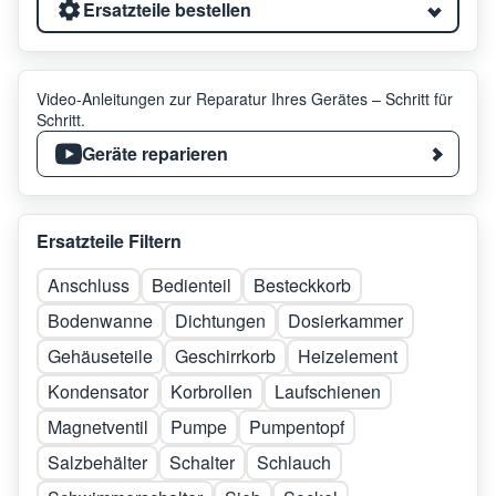
Ersatzteile bestellen
Video-Anleitungen zur Reparatur Ihres Gerätes – Schritt für
Schritt.
Geräte reparieren
Ersatzteile Filtern
Anschluss
Bedienteil
Besteckkorb
Bodenwanne
Dichtungen
Dosierkammer
Gehäuseteile
Geschirrkorb
Heizelement
Kondensator
Korbrollen
Laufschienen
Magnetventil
Pumpe
Pumpentopf
Salzbehälter
Schalter
Schlauch