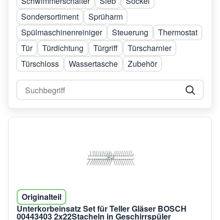
Schwimmerschalter
Sieb
Sockel
Sondersortiment
Sprüharm
Spülmaschinenreiniger
Steuerung
Thermostat
Tür
Türdichtung
Türgriff
Türscharnier
Türschloss
Wassertasche
Zubehör
Originalteil
Unterkorbeinsatz Set für Teller Gläser BOSCH
00443403 2x22Stacheln in Geschirrspüler