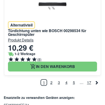
Alternativteil
Türdichtung unten wie BOSCH 00298534 für
Geschirrspüler
Produkt Details
10,29 €
1-2 Werktage
(8)
IN DEN WARENKORB
1
2
3
4
5
…
17
Ersatzteile zu verwandten Geräten anzeigen: