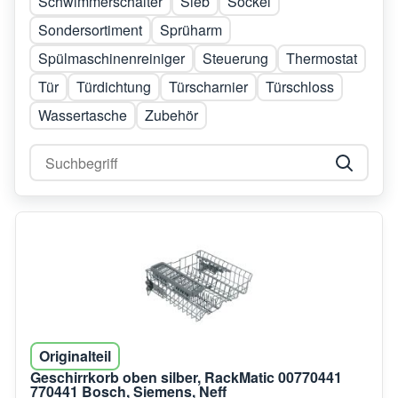
Schwimmerschalter
Sieb
Sockel
Sondersortiment
Sprüharm
Spülmaschinenreiniger
Steuerung
Thermostat
Tür
Türdichtung
Türscharnier
Türschloss
Wassertasche
Zubehör
Originalteil
Geschirrkorb oben silber, RackMatic 00770441
770441 Bosch, Siemens, Neff