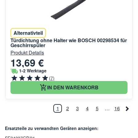
Alternativteil
Türdichtung ohne Halter wie BOSCH 00298534 für
Geschirrspüler
Produkt Details
13,69 €
1-2 Werktage
(7)
IN DEN WARENKORB
1
2
3
4
5
…
16
Ersatzteile zu verwandten Geräten anzeigen: