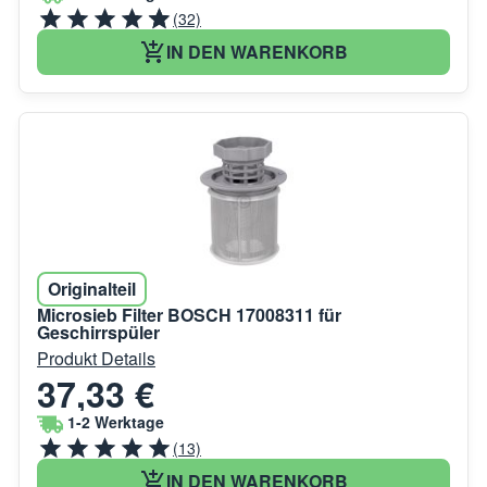
(32)
IN DEN WARENKORB
Originalteil
Microsieb Filter BOSCH 17008311 für
Geschirrspüler
Produkt Details
37,33 €
1-2 Werktage
(13)
IN DEN WARENKORB