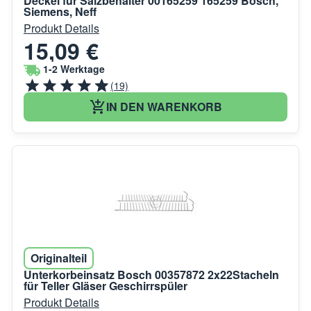
Deckel für Salzbehälter 00165259 165259 Bosch,
Siemens, Neff
Produkt Details
15,09 €
1-2 Werktage
(19)
IN DEN WARENKORB
Originalteil
Unterkorbeinsatz Bosch 00357872 2x22Stacheln
für Teller Gläser Geschirrspüler
Produkt Details