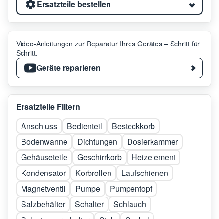
Ersatzteile bestellen
Video-Anleitungen zur Reparatur Ihres Gerätes – Schritt für
Schritt.
Geräte reparieren
Ersatzteile Filtern
Anschluss
Bedienteil
Besteckkorb
Bodenwanne
Dichtungen
Dosierkammer
Gehäuseteile
Geschirrkorb
Heizelement
Kondensator
Korbrollen
Laufschienen
Magnetventil
Pumpe
Pumpentopf
Salzbehälter
Schalter
Schlauch