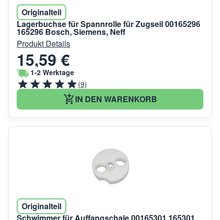
Originalteil
Lagerbuchse für Spannrolle für Zugseil 00165296
165296 Bosch, Siemens, Neff
Produkt Details
15,59 €
1-2 Werktage
(9)
IN DEN WARENKORB
Originalteil
Schwimmer für Auffangschale 00165301 165301