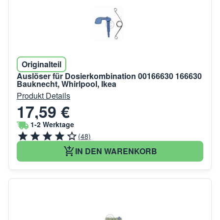
Originalteil
Auslöser für Dosierkombination 00166630 166630
Bauknecht, Whirlpool, Ikea
Produkt Details
17,59 €
1-2 Werktage
(48)
IN DEN WARENKORB