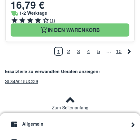
16,79 €
1-2 Werktage
(1)
IN DEN WARENKORB
1
2
3
4
5
…
10
Ersatzteile zu verwandten Geräten anzeigen:
SL34A015UC/29
Zum Seitenanfang
Allgemein