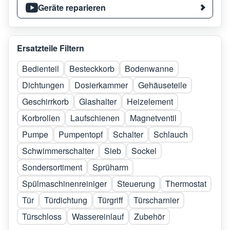
Geräte reparieren
Ersatzteile Filtern
Bedienteil
Besteckkorb
Bodenwanne
Dichtungen
Dosierkammer
Gehäuseteile
Geschirrkorb
Glashalter
Heizelement
Korbrollen
Laufschienen
Magnetventil
Pumpe
Pumpentopf
Schalter
Schlauch
Schwimmerschalter
Sieb
Sockel
Sondersortiment
Sprüharm
Spülmaschinenreiniger
Steuerung
Thermostat
Tür
Türdichtung
Türgriff
Türscharnier
Türschloss
Wassereinlauf
Zubehör