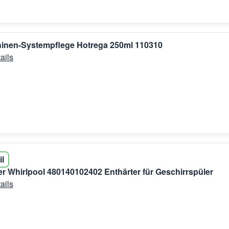
inen-Systempflege Hotrega 250ml 110310
ails
il
er Whirlpool 480140102402 Enthärter für Geschirrspüler
ails