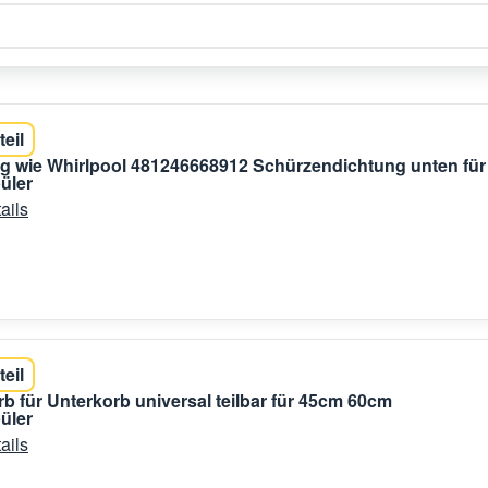
teil
g wie Whirlpool 481246668912 Schürzendichtung unten für
üler
ails
teil
b für Unterkorb universal teilbar für 45cm 60cm
üler
ails