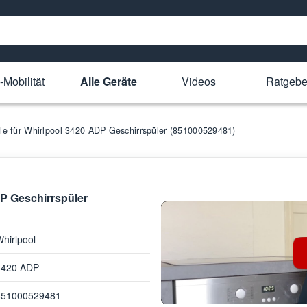
-Mobilität
Alle Geräte
Videos
Ratgebe
ile für Whirlpool 3420 ADP Geschirrspüler (851000529481)
DP Geschirrspüler
hirlpool
3420 ADP
851000529481