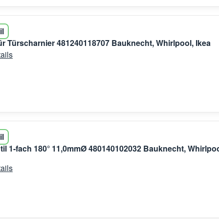
il
r Türscharnier 481240118707 Bauknecht, Whirlpool, Ikea
ails
il
il 1-fach 180° 11,0mmØ 480140102032 Bauknecht, Whirlpoo
ails