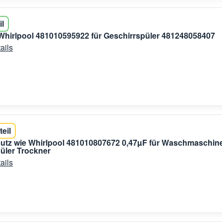
il
Whirlpool 481010595922 für Geschirrspüler 481248058407
ails
teil
utz wie Whirlpool 481010807672 0,47µF für Waschmaschin
üler Trockner
ails