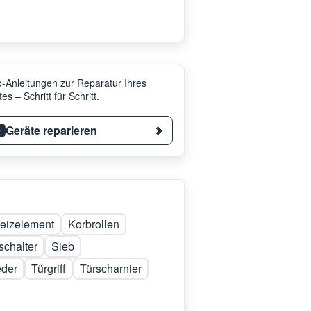
-Anleitungen zur Reparatur Ihres
es – Schritt für Schritt.
Geräte reparieren
eizelement
Korbrollen
chalter
Sieb
eder
Türgriff
Türscharnier