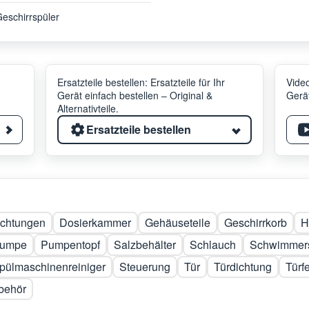
eschirrspüler
Ersatzteile bestellen: Ersatzteile für Ihr
Video
Gerät einfach bestellen – Original &
Gerät
Alternativteile.
Ersatzteile bestellen
ichtungen
Dosierkammer
Gehäuseteile
Geschirrkorb
H
umpe
Pumpentopf
Salzbehälter
Schlauch
Schwimmers
pülmaschinenreiniger
Steuerung
Tür
Türdichtung
Türf
behör