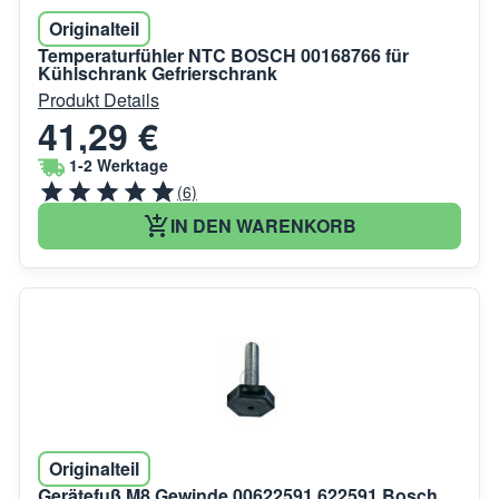
Originalteil
Temperaturfühler NTC BOSCH 00168766 für
Kühlschrank Gefrierschrank
Produkt Details
41,29 €
1-2 Werktage
(6)
IN DEN WARENKORB
Originalteil
Gerätefuß M8 Gewinde 00622591 622591 Bosch,