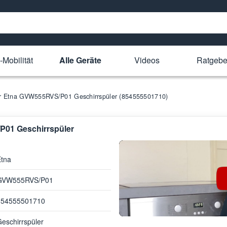
-Mobilität
Alle Geräte
Videos
Ratgebe
für Etna GVW555RVS/P01 Geschirrspüler (854555501710)
/P01 Geschirrspüler
Etna
GVW555RVS/P01
854555501710
eschirrspüler