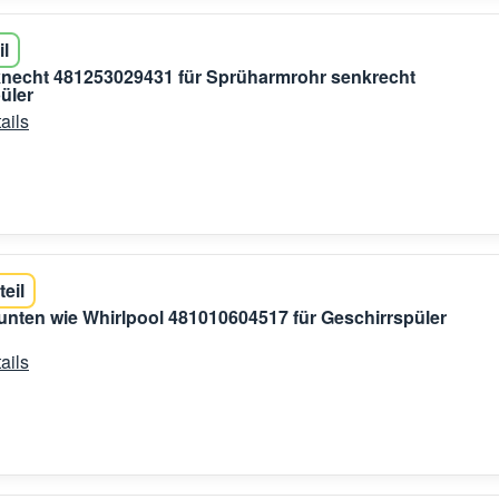
il
necht 481253029431 für Sprüharmrohr senkrecht
üler
ails
teil
nten wie Whirlpool 481010604517 für Geschirrspüler
ails