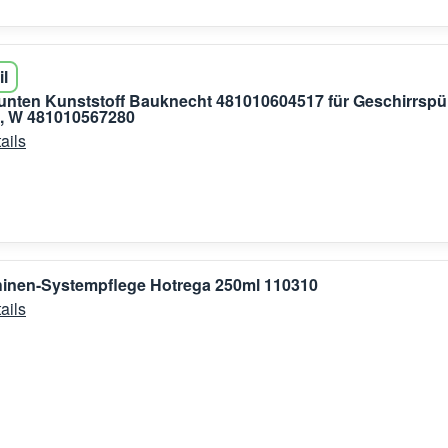
il
nten Kunststoff Bauknecht 481010604517 für Geschirrspü
, W 481010567280
ails
inen-Systempflege Hotrega 250ml 110310
ails