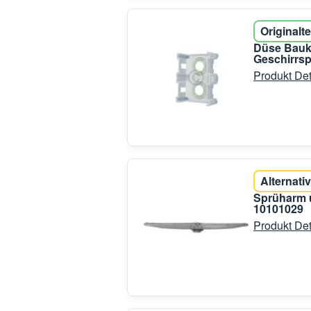
Originalte
Düse Bauk
Geschirrsp
Produkt Det
Alternativ
Sprüharm u
10101029
Produkt Det