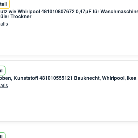
teil
utz wie Whirlpool 481010807672 0,47µF für Waschmaschin
üler Trockner
ails
il
ben, Kunststoff 481010555121 Bauknecht, Whirlpool, Ikea
ails
il