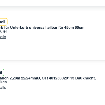
teil
b für Unterkorb universal teilbar für 45cm 60cm
üler
ails
il
lauch 2,28m 22/24mmØ, OT! 481253029113 Bauknecht,
Ikea
ails