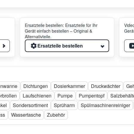
Ersatzteile bestellen: Ersatzteile für Ihr
Video
Gerät einfach bestellen – Original &
Gerät
Alternativteile.
Ersatzteile bestellen
enwanne
Dichtungen
Dosierkammer
Druckwächter
Geh
rbrollen
Laufschienen
Pumpe
Pumpentopf
Salzbehält
kel
Sondersortiment
Sprüharm
Spülmaschinenreiniger
oss
Wassertasche
Zubehör