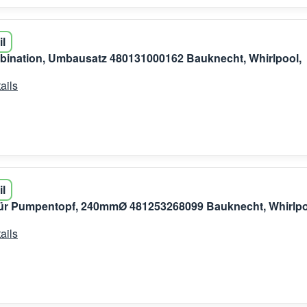
il
bination, Umbausatz 480131000162 Bauknecht, Whirlpool,
ails
il
für Pumpentopf, 240mmØ 481253268099 Bauknecht, Whirlpo
ails