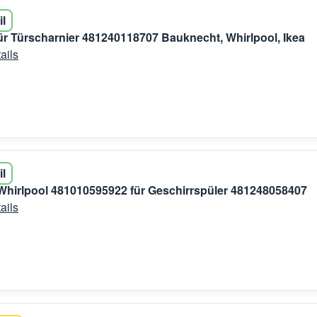
il
r Türscharnier 481240118707 Bauknecht, Whirlpool, Ikea
ails
il
Whirlpool 481010595922 für Geschirrspüler 481248058407
ails