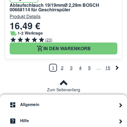
Ablaufschlauch 19/19mmØ 2,29m BOSCH
00668114 für Geschirrspüler
Produkt Details
16,49 €
1-2 Werktage
(23)
IN DEN WARENKORB
1
2
3
4
5
…
15
Zum Seitenanfang
Allgemein
Hilfe