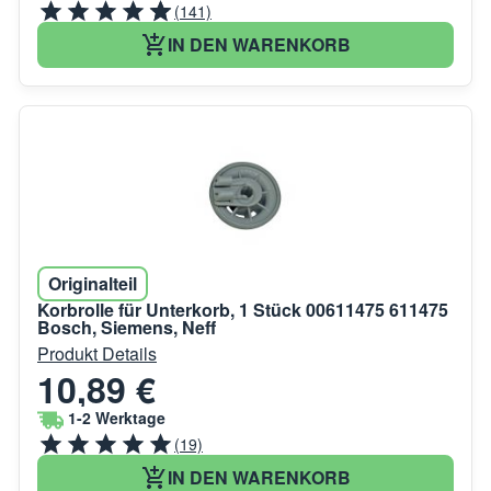
(141)
IN DEN WARENKORB
Originalteil
Korbrolle für Unterkorb, 1 Stück 00611475 611475
Bosch, Siemens, Neff
Produkt Details
10,89 €
1-2 Werktage
(19)
IN DEN WARENKORB