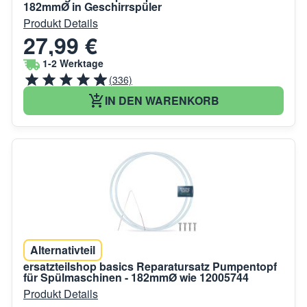
182mmØ in Geschirrspüler
Produkt Details
27,99 €
1-2 Werktage
(336)
IN DEN WARENKORB
Alternativteil
ersatzteilshop basics Reparatursatz Pumpentopf
für Spülmaschinen - 182mmØ wie 12005744
Produkt Details