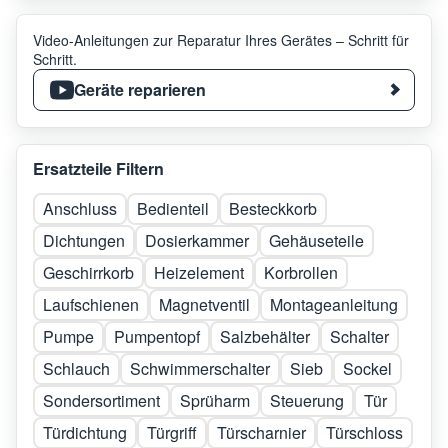
Video-Anleitungen zur Reparatur Ihres Gerätes – Schritt für
Schritt.
Geräte reparieren
Ersatzteile Filtern
Anschluss
Bedienteil
Besteckkorb
Dichtungen
Dosierkammer
Gehäuseteile
Geschirrkorb
Heizelement
Korbrollen
Laufschienen
Magnetventil
Montageanleitung
Pumpe
Pumpentopf
Salzbehälter
Schalter
Schlauch
Schwimmerschalter
Sieb
Sockel
Sondersortiment
Sprüharm
Steuerung
Tür
Türdichtung
Türgriff
Türscharnier
Türschloss