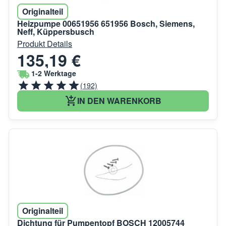
Originalteil
Heizpumpe 00651956 651956 Bosch, Siemens,
Neff, Küppersbusch
Produkt Details
135,19 €
1-2 Werktage
(192)
IN DEN WARENKORB
Originalteil
Dichtung für Pumpentopf BOSCH 12005744