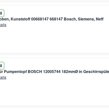
il
ben, Kunststoff 00668147 668147 Bosch, Siemens, Neff
ails
il
für Pumpentopf BOSCH 12005744 182mmØ in Geschirrspüle
ails