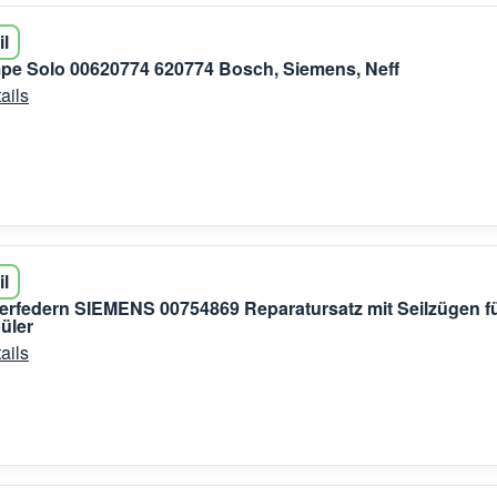
il
pe Solo 00620774 620774 Bosch, Siemens, Neff
ails
il
erfedern SIEMENS 00754869 Reparatursatz mit Seilzügen f
üler
ails