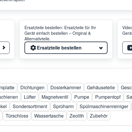
Ersatzteile bestellen: Ersatzteile für Ihr
Video
Gerät einfach bestellen – Original &
Gerät
Alternativteile.
Ersatzteile bestellen
platte
Dichtungen
Dosierkammer
Gehäuseteile
Gesch
schienen
Lüfter
Magnetventil
Pumpe
Pumpentopf
Sa
kel
Sondersortiment
Sprüharm
Spülmaschinenreiniger
Türschloss
Wassertasche
Zeolith
Zubehör