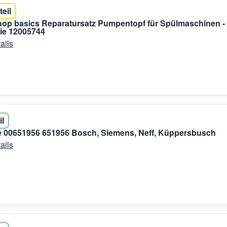
teil
shop basics Reparatursatz Pumpentopf für Spülmaschinen -
e 12005744
ails
il
 00651956 651956 Bosch, Siemens, Neff, Küppersbusch
ails