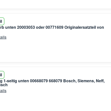
il
rb unten 20003053 oder 00771609 Originalersatzteil von
ails
il
g 1-seitig unten 00668079 668079 Bosch, Siemens, Neff,
usch
ails