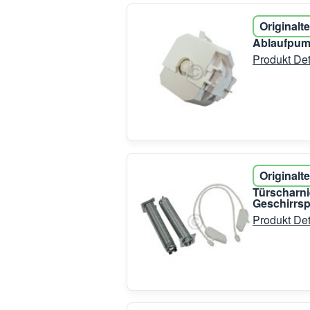
Originalte
Ablaufpum
Produkt Det
Originalte
Türscharni
Geschirrsp
Produkt Det