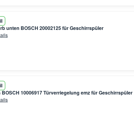
il
rb unten BOSCH 20002125 für Geschirrspüler
ails
il
 BOSCH 10006917 Türverriegelung emz für Geschirrspüler
ails