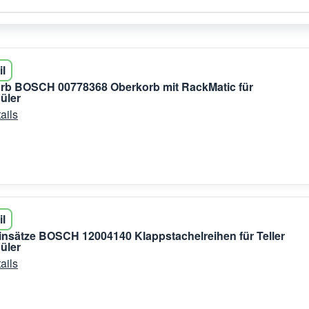
il
orb BOSCH 00778368 Oberkorb mit RackMatic für
üler
ails
il
nsätze BOSCH 12004140 Klappstachelreihen für Teller
üler
ails