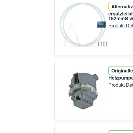
Alternativ
ersatzteil
182mmØ wi
Produkt Det
Originalte
Heizpumpe
Produkt Det