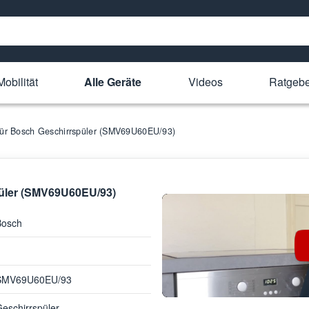
obilität
Alle Geräte
Videos
Ratgebe
 für Bosch Geschirrspüler (SMV69U60EU/93)
püler (SMV69U60EU/93)
Bosch
SMV69U60EU/93
eschirrspüler