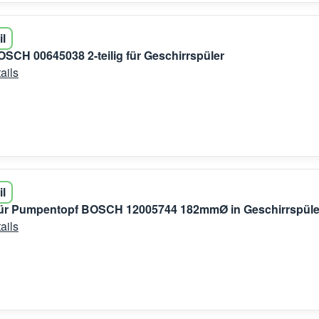
il
OSCH 00645038 2-teilig für Geschirrspüler
ails
il
für Pumpentopf BOSCH 12005744 182mmØ in Geschirrspüle
ails