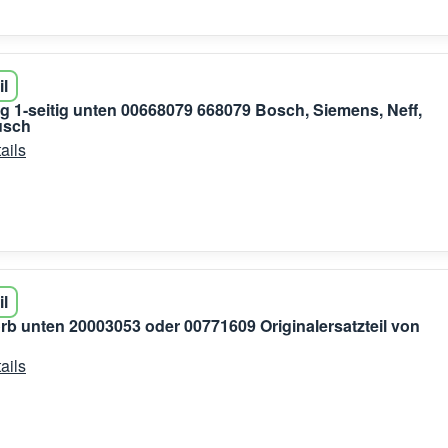
il
g 1-seitig unten 00668079 668079 Bosch, Siemens, Neff,
usch
ails
il
rb unten 20003053 oder 00771609 Originalersatzteil von
ails