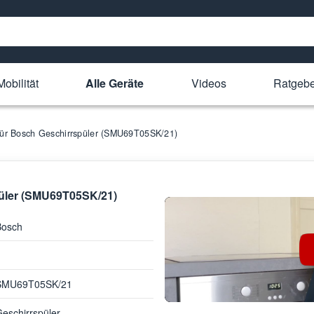
obilität
Alle Geräte
Videos
Ratgebe
 für Bosch Geschirrspüler (SMU69T05SK/21)
püler (SMU69T05SK/21)
Bosch
SMU69T05SK/21
eschirrspüler