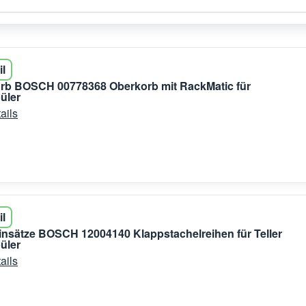
il
orb BOSCH 00778368 Oberkorb mit RackMatic für
üler
ails
il
nsätze BOSCH 12004140 Klappstachelreihen für Teller
üler
ails