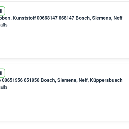
il
ben, Kunststoff 00668147 668147 Bosch, Siemens, Neff
ails
il
 00651956 651956 Bosch, Siemens, Neff, Küppersbusch
ails