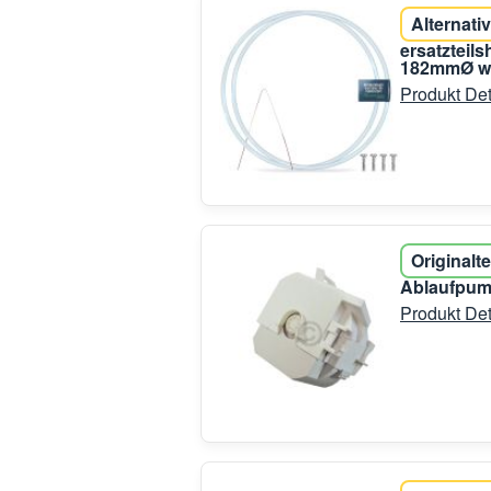
Alternativ
ersatzteil
182mmØ wi
Produkt Det
Originalte
Ablaufpum
Produkt Det