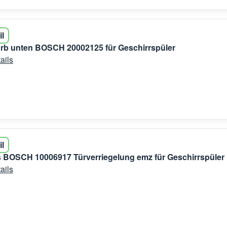
il
rb unten BOSCH 20002125 für Geschirrspüler
ails
il
 BOSCH 10006917 Türverriegelung emz für Geschirrspüler
ails