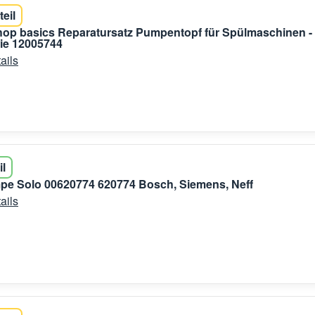
teil
shop basics Reparatursatz Pumpentopf für Spülmaschinen -
e 12005744
ails
il
pe Solo 00620774 620774 Bosch, Siemens, Neff
ails