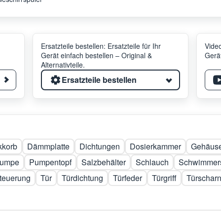
Ersatzteile bestellen: Ersatzteile für Ihr
Video
Gerät einfach bestellen – Original &
Gerät
Alternativteile.
Ersatzteile bestellen
kkorb
Dämmplatte
Dichtungen
Dosierkammer
Gehäuse
umpe
Pumpentopf
Salzbehälter
Schlauch
Schwimmers
teuerung
Tür
Türdichtung
Türfeder
Türgriff
Türscharn