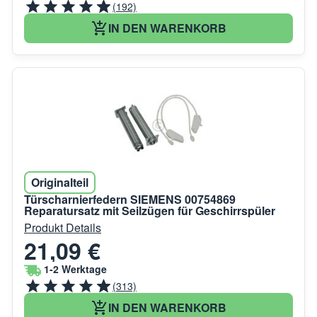
(192)
IN DEN WARENKORB
Originalteil
Türscharnierfedern SIEMENS 00754869
Reparatursatz mit Seilzügen für Geschirrspüler
Produkt Details
21,09 €
1-2 Werktage
(313)
IN DEN WARENKORB