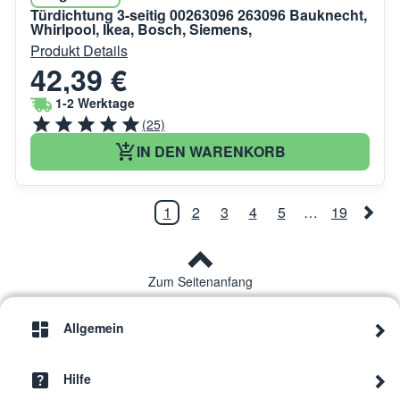
Türdichtung 3-seitig 00263096 263096 Bauknecht,
Whirlpool, Ikea, Bosch, Siemens,
Produkt Details
42,39 €
1-2 Werktage
(25)
IN DEN WARENKORB
1
2
3
4
5
…
19
Zum Seitenanfang
Allgemein
Hilfe