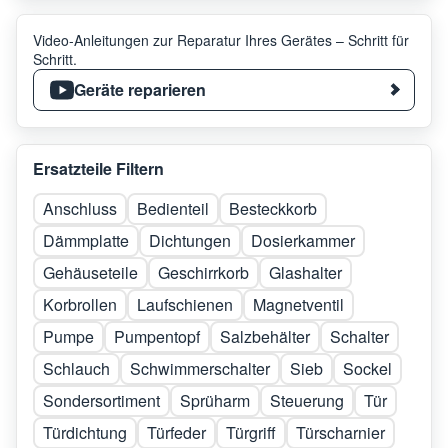
Video-Anleitungen zur Reparatur Ihres Gerätes – Schritt für
Schritt.
Geräte reparieren
Ersatzteile Filtern
Anschluss
Bedienteil
Besteckkorb
Dämmplatte
Dichtungen
Dosierkammer
Gehäuseteile
Geschirrkorb
Glashalter
Korbrollen
Laufschienen
Magnetventil
Pumpe
Pumpentopf
Salzbehälter
Schalter
Schlauch
Schwimmerschalter
Sieb
Sockel
Sondersortiment
Sprüharm
Steuerung
Tür
Türdichtung
Türfeder
Türgriff
Türscharnier