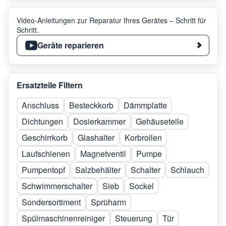
Video-Anleitungen zur Reparatur Ihres Gerätes – Schritt für
Schritt.
Geräte reparieren
Ersatzteile Filtern
Anschluss
Besteckkorb
Dämmplatte
Dichtungen
Dosierkammer
Gehäuseteile
Geschirrkorb
Glashalter
Korbrollen
Laufschienen
Magnetventil
Pumpe
Pumpentopf
Salzbehälter
Schalter
Schlauch
Schwimmerschalter
Sieb
Sockel
Sondersortiment
Sprüharm
Spülmaschinenreiniger
Steuerung
Tür