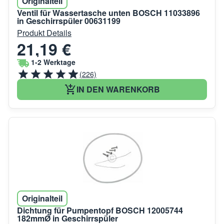
Originalteil
Ventil für Wassertasche unten BOSCH 11033896
in Geschirrspüler 00631199
Produkt Details
21,19 €
1-2 Werktage
(226)
IN DEN WARENKORB
Originalteil
Dichtung für Pumpentopf BOSCH 12005744
182mmØ in Geschirrspüler