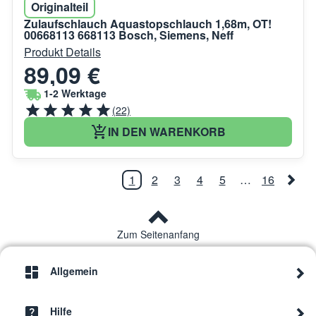
Originalteil
Zulaufschlauch Aquastopschlauch 1,68m, OT!
00668113 668113 Bosch, Siemens, Neff
Produkt Details
89,09 €
1-2 Werktage
(22)
IN DEN WARENKORB
1
2
3
4
5
…
16
Zum Seitenanfang
Allgemein
Hilfe