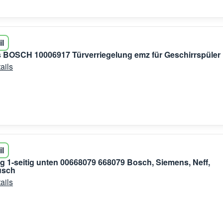
il
 BOSCH 10006917 Türverriegelung emz für Geschirrspüler
ails
il
g 1-seitig unten 00668079 668079 Bosch, Siemens, Neff,
usch
ails