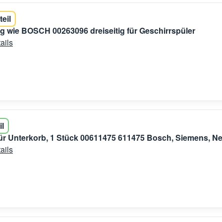
teil
g wie BOSCH 00263096 dreiseitig für Geschirrspüler
ails
il
für Unterkorb, 1 Stück 00611475 611475 Bosch, Siemens, Ne
ails