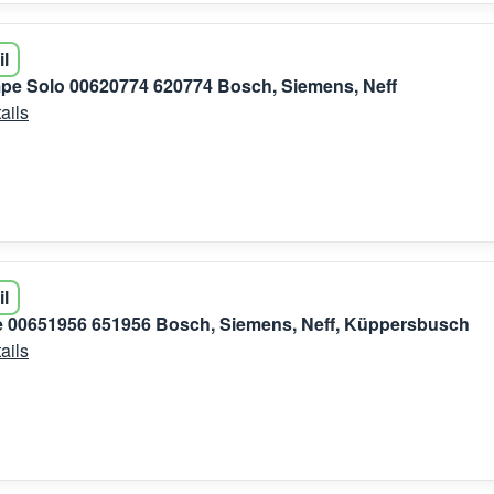
il
pe Solo 00620774 620774 Bosch, Siemens, Neff
ails
il
 00651956 651956 Bosch, Siemens, Neff, Küppersbusch
ails