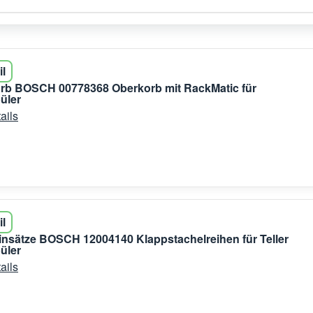
il
orb BOSCH 00778368 Oberkorb mit RackMatic für
üler
ails
il
nsätze BOSCH 12004140 Klappstachelreihen für Teller
üler
ails