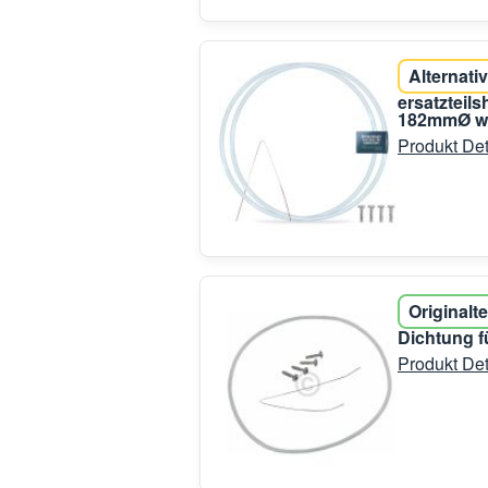
Alternativ
ersatzteil
182mmØ wi
Produkt Det
Originalte
Dichtung 
Produkt Det