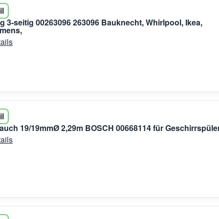
il
g 3-seitig 00263096 263096 Bauknecht, Whirlpool, Ikea,
emens,
ails
il
lauch 19/19mmØ 2,29m BOSCH 00668114 für Geschirrspüle
ails