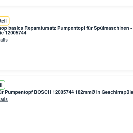
teil
shop basics Reparatursatz Pumpentopf für Spülmaschinen -
e 12005744
ails
il
für Pumpentopf BOSCH 12005744 182mmØ in Geschirrspüle
ails