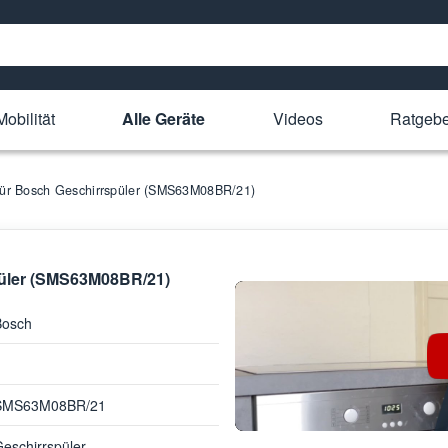
obilität
Alle Geräte
Videos
Ratgebe
 für Bosch Geschirrspüler (SMS63M08BR/21)
spüler (SMS63M08BR/21)
Bosch
SMS63M08BR/21
eschirrspüler