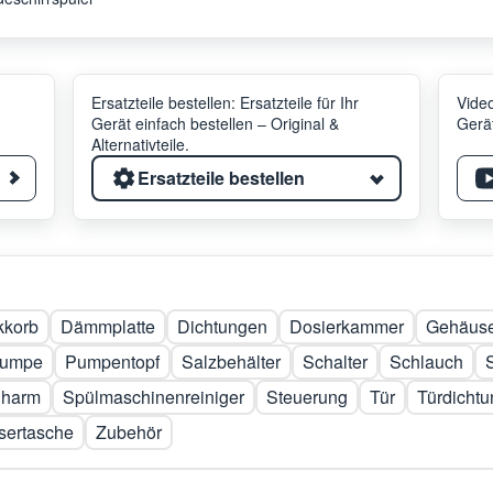
Ersatzteile bestellen: Ersatzteile für Ihr
Video
Gerät einfach bestellen – Original &
Gerät
Alternativteile.
Ersatzteile bestellen
kkorb
Dämmplatte
Dichtungen
Dosierkammer
Gehäuse
umpe
Pumpentopf
Salzbehälter
Schalter
Schlauch
üharm
Spülmaschinenreiniger
Steuerung
Tür
Türdichtu
sertasche
Zubehör