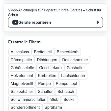
Video-Anleitungen zur Reparatur Ihres Gerätes – Schritt für
Schritt.
Geräte reparieren
Ersatzteile Filtern
Anschluss
Bedienteil
Besteckkorb
Dämmplatte
Dichtungen
Dosierkammer
Gehäuseteile
Geschirrkorb
Glashalter
Heizelement
Korbrollen
Laufschienen
Magnetventil
Pumpe
Pumpentopf
Salzbehälter
Schalter
Schlauch
Schwimmerschalter
Sieb
Sockel
Sondersortiment
Sprüharm