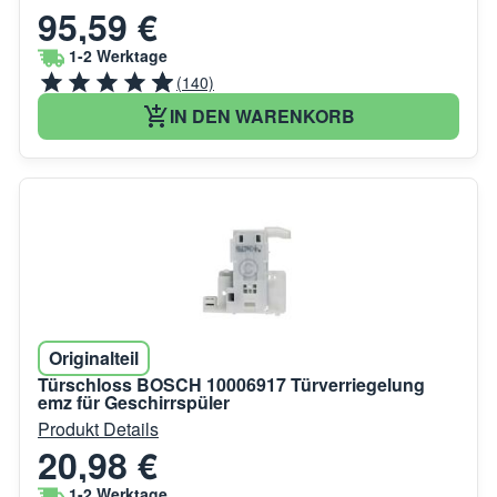
95,59 €
1-2 Werktage
(140)
IN DEN WARENKORB
Originalteil
Türschloss BOSCH 10006917 Türverriegelung
emz für Geschirrspüler
Produkt Details
20,98 €
1-2 Werktage