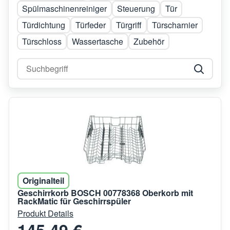
Spülmaschinenreiniger
Steuerung
Tür
Türdichtung
Türfeder
Türgriff
Türscharnier
Türschloss
Wassertasche
Zubehör
Originalteil
Geschirrkorb BOSCH 00778368 Oberkorb mit
RackMatic für Geschirrspüler
Produkt Details
145,49 €