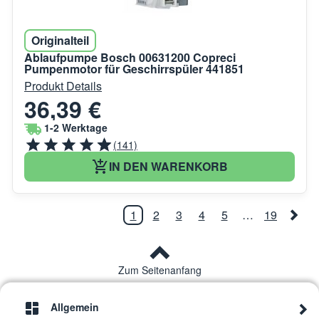
Originalteil
Ablaufpumpe Bosch 00631200 Copreci
Pumpenmotor für Geschirrspüler 441851
Produkt Details
36,39 €
1-2 Werktage
(141)
IN DEN WARENKORB
1
2
3
4
5
…
19
Zum Seitenanfang
Allgemein