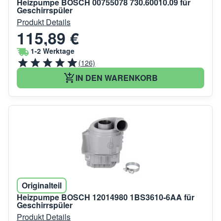
Heizpumpe BOSCH 00755078 730.60010.09 für
Geschirrspüler
Produkt Details
115,89 €
1-2 Werktage
(126)
IN DEN WARENKORB
Originalteil
Heizpumpe BOSCH 12014980 1BS3610-6AA für
Geschirrspüler
Produkt Details