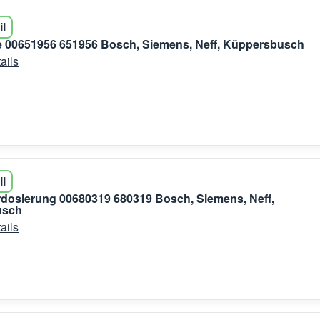
il
 00651956 651956 Bosch, Siemens, Neff, Küppersbusch
ails
il
dosierung 00680319 680319 Bosch, Siemens, Neff,
usch
ails