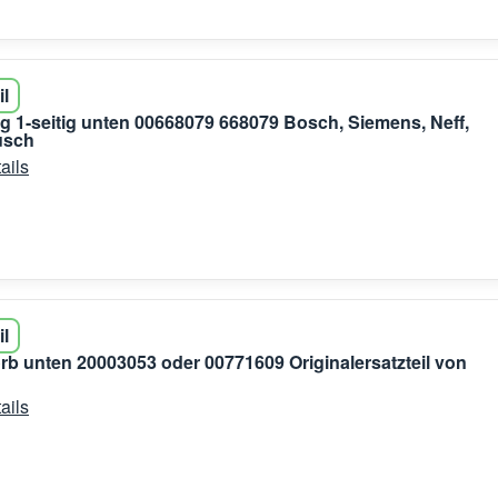
il
g 1-seitig unten 00668079 668079 Bosch, Siemens, Neff,
usch
ails
il
rb unten 20003053 oder 00771609 Originalersatzteil von
ails