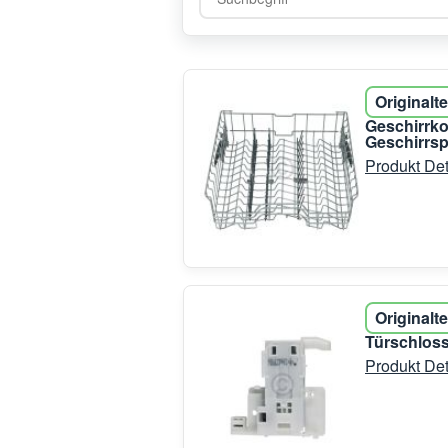
Originalte
Geschirrk
Geschirrsp
Produkt Det
Originalte
Türschloss
Produkt Det