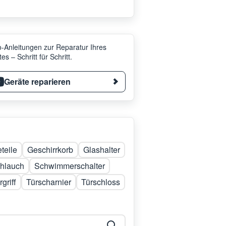
-Anleitungen zur Reparatur Ihres
es – Schritt für Schritt.
Geräte reparieren
teile
Geschirrkorb
Glashalter
hlauch
Schwimmerschalter
rgriff
Türscharnier
Türschloss