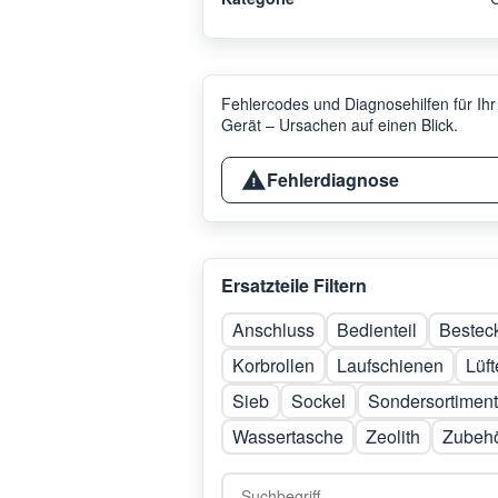
Fehlercodes und Diagnosehilfen für Ihr
Gerät – Ursachen auf einen Blick.
Fehlerdiagnose
Ersatzteile Filtern
Anschluss
Bedienteil
Bestec
Korbrollen
Laufschienen
Lüft
Sieb
Sockel
Sondersortiment
Wassertasche
Zeolith
Zubeh