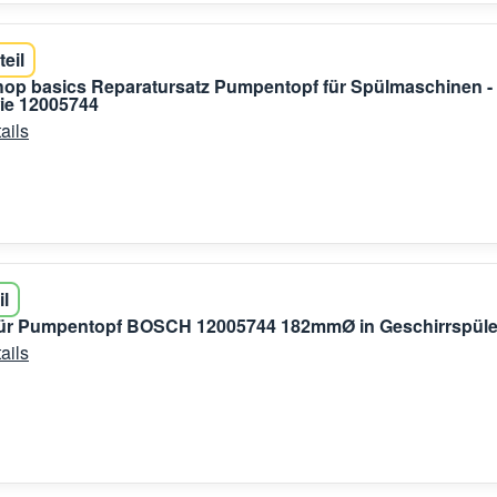
teil
shop basics Reparatursatz Pumpentopf für Spülmaschinen -
e 12005744
ails
il
für Pumpentopf BOSCH 12005744 182mmØ in Geschirrspüle
ails