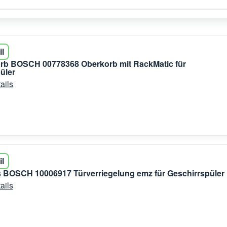
il
orb BOSCH 00778368 Oberkorb mit RackMatic für
üler
ails
il
 BOSCH 10006917 Türverriegelung emz für Geschirrspüler
ails