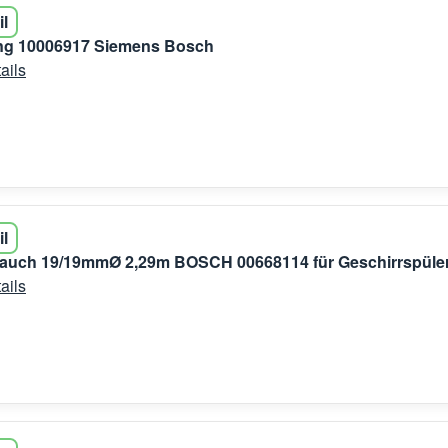
il
ung 10006917 Siemens Bosch
ails
il
lauch 19/19mmØ 2,29m BOSCH 00668114 für Geschirrspüle
ails