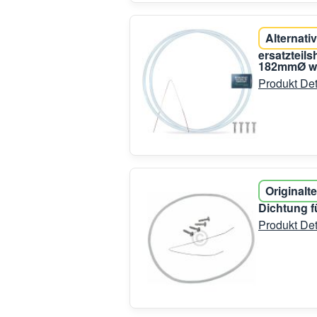
Alternativ
ersatzteil
182mmØ wi
Produkt Det
Originalte
Dichtung 
Produkt Det