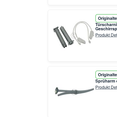
Originalte
Türscharni
Geschirrsp
Produkt Det
Originalte
Sprüharm o
Produkt Det