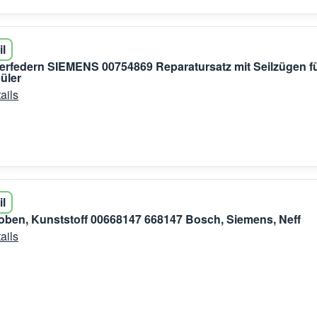
il
erfedern SIEMENS 00754869 Reparatursatz mit Seilzügen f
üler
ails
il
ben, Kunststoff 00668147 668147 Bosch, Siemens, Neff
ails