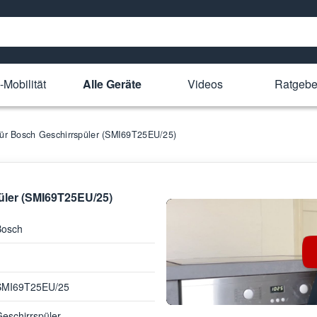
-Mobilität
Alle Geräte
Videos
Ratgebe
 für Bosch Geschirrspüler (SMI69T25EU/25)
püler (SMI69T25EU/25)
Bosch
SMI69T25EU/25
eschirrspüler