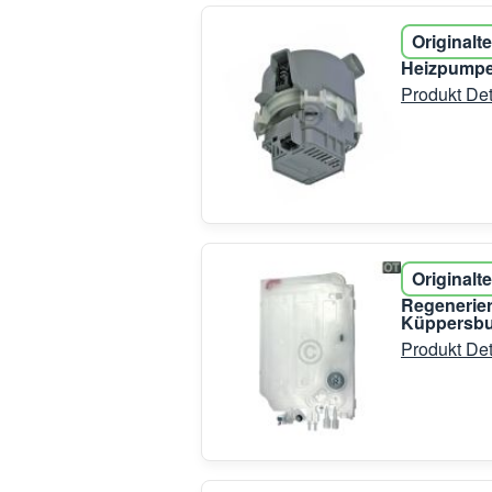
Originalte
Heizpumpe
Produkt Det
Originalte
Regenerier
Küppersb
Produkt Det