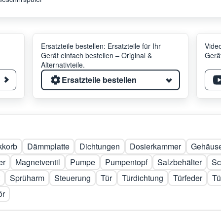
Ersatzteile bestellen: Ersatzteile für Ihr
Video
Gerät einfach bestellen – Original &
Gerät
Alternativteile.
Ersatzteile bestellen
kkorb
Dämmplatte
Dichtungen
Dosierkammer
Gehäuse
er
Magnetventil
Pumpe
Pumpentopf
Salzbehälter
Sc
Sprüharm
Steuerung
Tür
Türdichtung
Türfeder
Tü
ör