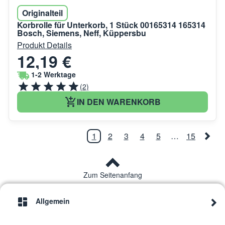
Originalteil
Korbrolle für Unterkorb, 1 Stück 00165314 165314
Bosch, Siemens, Neff, Küppersbu
Produkt Details
12,19 €
1-2 Werktage
(2)
IN DEN WARENKORB
1
2
3
4
5
…
15
Zum Seitenanfang
Allgemein