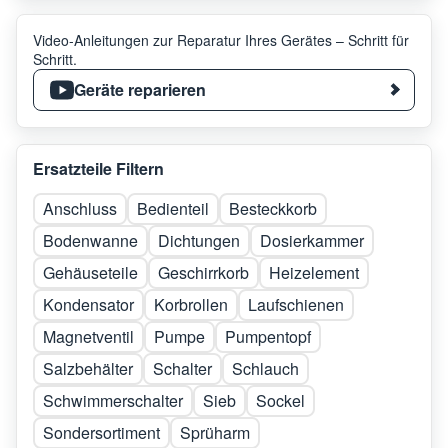
Video-Anleitungen zur Reparatur Ihres Gerätes – Schritt für
Schritt.
Geräte reparieren
Ersatzteile Filtern
Anschluss
Bedienteil
Besteckkorb
Bodenwanne
Dichtungen
Dosierkammer
Gehäuseteile
Geschirrkorb
Heizelement
Kondensator
Korbrollen
Laufschienen
Magnetventil
Pumpe
Pumpentopf
Salzbehälter
Schalter
Schlauch
Schwimmerschalter
Sieb
Sockel
Sondersortiment
Sprüharm