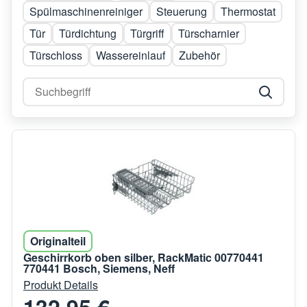
Spülmaschinenreiniger
Steuerung
Thermostat
Tür
Türdichtung
Türgriff
Türscharnier
Türschloss
Wassereinlauf
Zubehör
Originalteil
Geschirrkorb oben silber, RackMatic 00770441
770441 Bosch, Siemens, Neff
Produkt Details
132,95 €