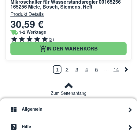
Mikroschalter für Wasserstandsregler 00165256
165256 Miele, Bosch, Siemens, Neff
Produkt Details
30,59 €
1-2 Werktage
(3)
IN DEN WARENKORB
1
2
3
4
5
…
14
Zum Seitenanfang
Allgemein
Hilfe