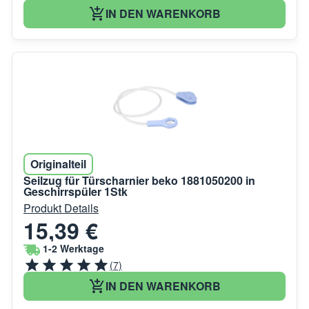
IN DEN WARENKORB
Originalteil
Seilzug für Türscharnier beko 1881050200 in
Geschirrspüler 1Stk
Produkt Details
15,39 €
1-2 Werktage
(7)
IN DEN WARENKORB