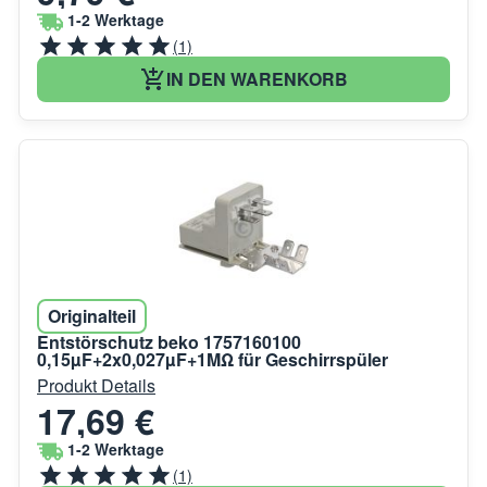
1-2 Werktage
(1)
IN DEN WARENKORB
Originalteil
Entstörschutz beko 1757160100
0,15µF+2x0,027µF+1MΩ für Geschirrspüler
Produkt Details
17,69 €
1-2 Werktage
(1)