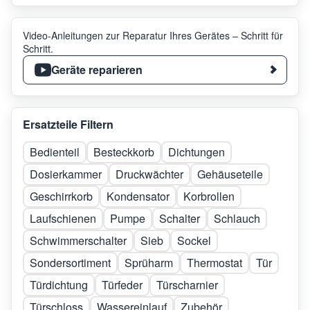
Video-Anleitungen zur Reparatur Ihres Gerätes – Schritt für
Schritt.
Geräte reparieren
Ersatzteile Filtern
Bedienteil
Besteckkorb
Dichtungen
Dosierkammer
Druckwächter
Gehäuseteile
Geschirrkorb
Kondensator
Korbrollen
Laufschienen
Pumpe
Schalter
Schlauch
Schwimmerschalter
Sieb
Sockel
Sondersortiment
Sprüharm
Thermostat
Tür
Türdichtung
Türfeder
Türscharnier
Türschloss
Wassereinlauf
Zubehör