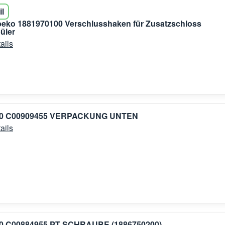
il
beko 1881970100 Verschlusshaken für Zusatzschloss
üler
ails
00 C00909455 VERPACKUNG UNTEN
ails
0 C00884955 PT SCHRAUBE (1886750200)