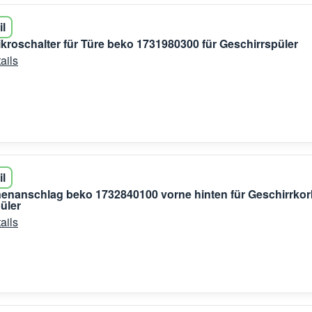
il
ikroschalter für Türe beko 1731980300 für Geschirrspüler
ails
il
enanschlag beko 1732840100 vorne hinten für Geschirrkor
üler
ails