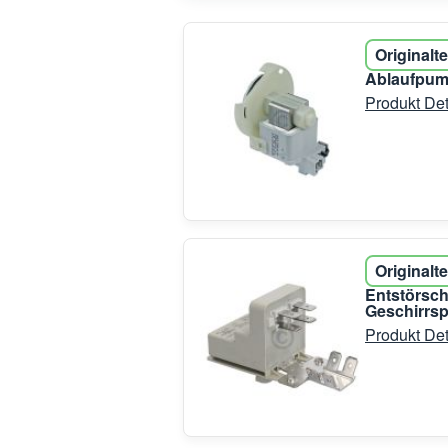
Originalte
Ablaufpump
Produkt Det
Originalte
Entstörsc
Geschirrsp
Produkt Det