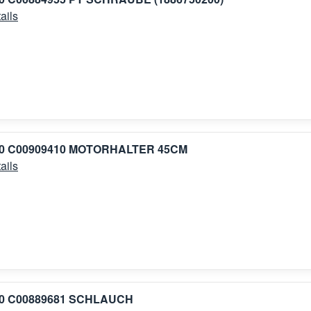
ails
00 C00909410 MOTORHALTER 45CM
ails
00 C00889681 SCHLAUCH