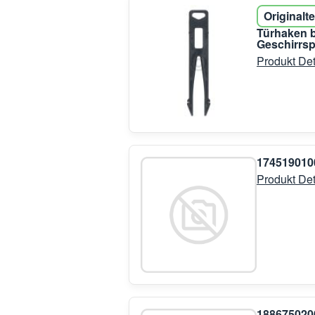
Originalte
Türhaken 
Geschirrsp
Produkt Det
17451901
Produkt Det
188675020