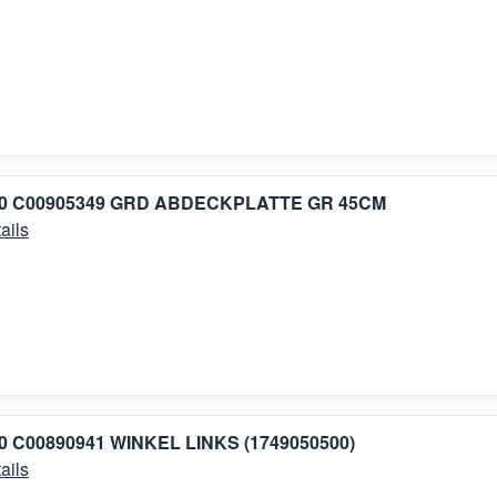
00 C00905349 GRD ABDECKPLATTE GR 45CM
ails
0 C00890941 WINKEL LINKS (1749050500)
ails