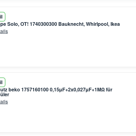
il
e Solo, OT! 1740300300 Bauknecht, Whirlpool, Ikea
ails
il
hutz beko 1757160100 0,15µF+2x0,027µF+1MΩ für
üler
ails