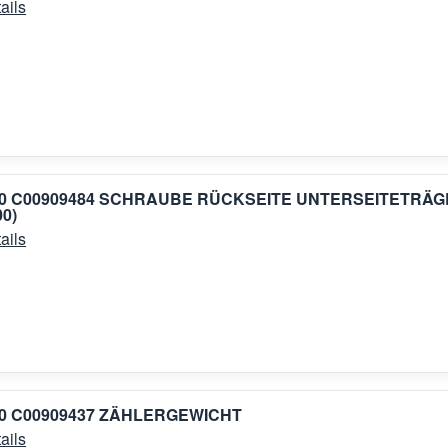
ails
00 C00909484 SCHRAUBE RÜCKSEITE UNTERSEITETRÄ
00)
ails
00 C00909437 ZÄHLERGEWICHT
ails