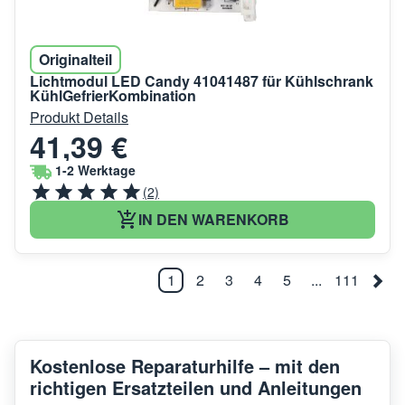
Originalteil
Lichtmodul LED Candy 41041487 für Kühlschrank
KühlGefrierKombination
Produkt Details
41,39 €
1-2 Werktage
(2)
IN DEN WARENKORB
1
2
3
4
5
...
111
Kostenlose Reparaturhilfe – mit den
richtigen Ersatzteilen und Anleitungen