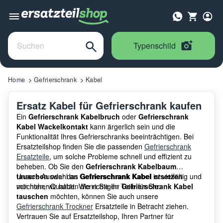
Typenschild
Home
Gefrierschrank
Kabel
Ersatz Kabel für Gefrierschrank kaufen
Ein
Gefrierschrank Kabelbruch
oder
Gefrierschrank
Kabel Wackelkontakt
kann ärgerlich sein und die
Funktionalität Ihres Gefrierschranks beeinträchtigen. Bei
Ersatzteilshop finden Sie die passenden
Gefrierschrank
Ersatzteile
, um solche Probleme schnell und effizient zu
beheben. Ob Sie den
Gefrierschrank Kabelbaum
tauschen
Unsere Auswahl an
oder das
Gefrierschrank Kabel
Gefrierschrank Kabel ersetzen
ist vielfältig und
möchten, wir haben die richtigen Teile für Sie.
von hoher Qualität. Wenn Sie Ihr
Gefrierschrank Kabel
tauschen
möchten, können Sie auch unsere
Gefrierschrank Trockner
Ersatzteile in Betracht ziehen.
Vertrauen Sie auf Ersatzteilshop, Ihren Partner für