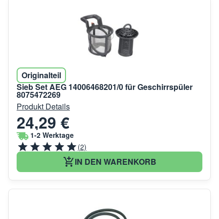
Originalteil
Sieb Set AEG 14006468201/0 für Geschirrspüler
8075472269
Produkt Details
24,29 €
1-2 Werktage
(2)
IN DEN WARENKORB