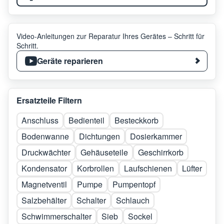
Video-Anleitungen zur Reparatur Ihres Gerätes – Schritt für
Schritt.
Geräte reparieren
Ersatzteile Filtern
Anschluss
Bedienteil
Besteckkorb
Bodenwanne
Dichtungen
Dosierkammer
Druckwächter
Gehäuseteile
Geschirrkorb
Kondensator
Korbrollen
Laufschienen
Lüfter
Magnetventil
Pumpe
Pumpentopf
Salzbehälter
Schalter
Schlauch
Schwimmerschalter
Sieb
Sockel