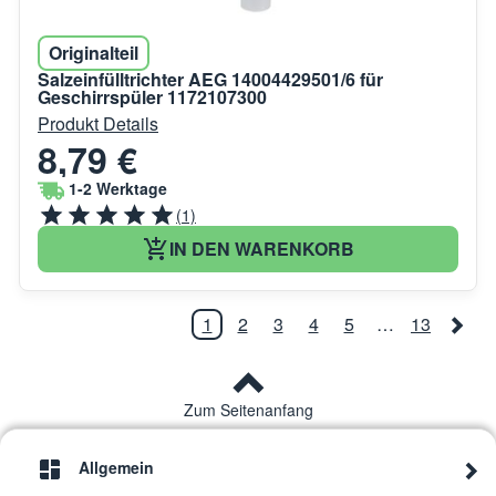
Originalteil
Salzeinfülltrichter AEG 14004429501/6 für
Geschirrspüler 1172107300
Produkt Details
8,79 €
1-2 Werktage
(1)
IN DEN WARENKORB
1
2
3
4
5
…
13
Zum Seitenanfang
Allgemein