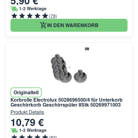
5,90 €
1-2 Werktage
(79)
IN DEN WARENKORB
Originalteil
Korbrolle Electrolux 5028696500/4 für Unterkorb
Geschirrkorb Geschirrspüler 8Stk 50269971003
Produkt Details
10,79 €
1-2 Werktage
(82)