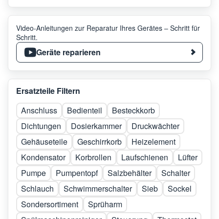
Video-Anleitungen zur Reparatur Ihres Gerätes – Schritt für
Schritt.
Geräte reparieren
Ersatzteile Filtern
Anschluss
Bedienteil
Besteckkorb
Dichtungen
Dosierkammer
Druckwächter
Gehäuseteile
Geschirrkorb
Heizelement
Kondensator
Korbrollen
Laufschienen
Lüfter
Pumpe
Pumpentopf
Salzbehälter
Schalter
Schlauch
Schwimmerschalter
Sieb
Sockel
Sondersortiment
Sprüharm