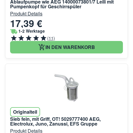
Ablaufpumpe wie AEG 14000073801/7 Leili mit
Pumpenkopf für Geschirrspüler
Produkt Details
17,39 €
1-2 Werktage
(11)
IN DEN WARENKORB
Originalteil
Sieb fein, mit Griff, OT! 5029777400 AEG,
Electrolux, Juno, Zanussi, EFS Gruppe
Produkt Details