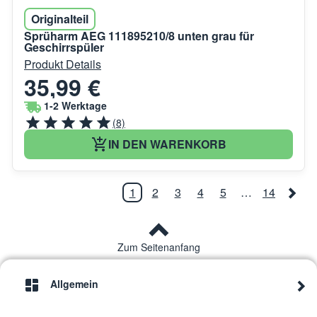
Originalteil
Sprüharm AEG 111895210/8 unten grau für
Geschirrspüler
Produkt Details
35,99 €
1-2 Werktage
(8)
IN DEN WARENKORB
1
2
3
4
5
…
14
Zum Seitenanfang
Allgemein