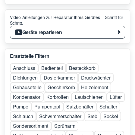
Video-Anleitungen zur Reparatur Ihres Gerätes – Schritt für
Schritt.
Geräte reparieren
Ersatzteile Filtern
Anschluss
Bedienteil
Besteckkorb
Dichtungen
Dosierkammer
Druckwächter
Gehäuseteile
Geschirrkorb
Heizelement
Kondensator
Korbrollen
Laufschienen
Lüfter
Pumpe
Pumpentopf
Salzbehälter
Schalter
Schlauch
Schwimmerschalter
Sieb
Sockel
Sondersortiment
Sprüharm