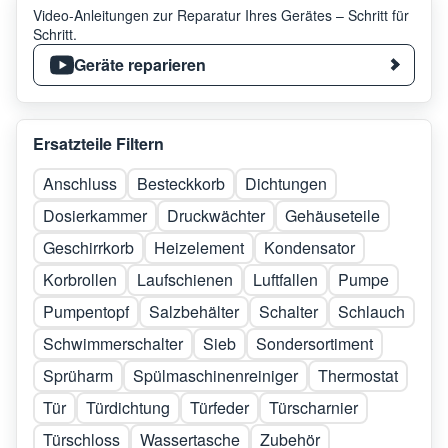
Video-Anleitungen zur Reparatur Ihres Gerätes – Schritt für
Schritt.
Geräte reparieren
Ersatzteile Filtern
Anschluss
Besteckkorb
Dichtungen
Dosierkammer
Druckwächter
Gehäuseteile
Geschirrkorb
Heizelement
Kondensator
Korbrollen
Laufschienen
Luftfallen
Pumpe
Pumpentopf
Salzbehälter
Schalter
Schlauch
Schwimmerschalter
Sieb
Sondersortiment
Sprüharm
Spülmaschinenreiniger
Thermostat
Tür
Türdichtung
Türfeder
Türscharnier
Türschloss
Wassertasche
Zubehör