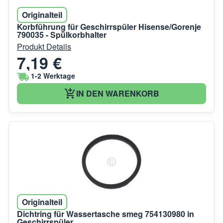
Originalteil
Korbführung für Geschirrspüler Hisense/Gorenje
790035 - Spülkorbhalter
Produkt Details
7,19 €
1-2 Werktage
IN DEN WARENKORB
Originalteil
Dichtring für Wassertasche smeg 754130980 in
Geschirrspüler