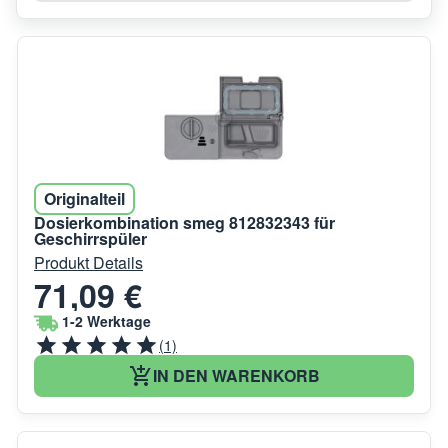
Originalteil
Dosierkombination smeg 812832343 für
Geschirrspüler
Produkt Details
71,09 €
1-2 Werktage
(1)
IN DEN WARENKORB