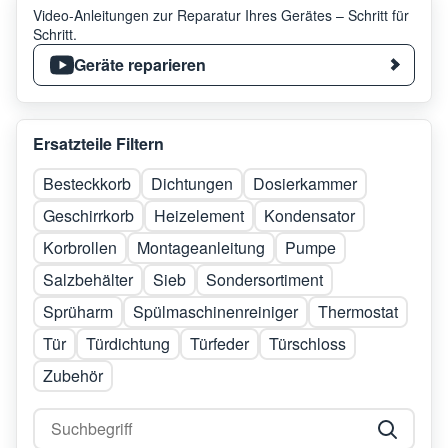
Video-Anleitungen zur Reparatur Ihres Gerätes – Schritt für
Schritt.
Geräte reparieren
Ersatzteile Filtern
Besteckkorb
Dichtungen
Dosierkammer
Geschirrkorb
Heizelement
Kondensator
Korbrollen
Montageanleitung
Pumpe
Salzbehälter
Sieb
Sondersortiment
Sprüharm
Spülmaschinenreiniger
Thermostat
Tür
Türdichtung
Türfeder
Türschloss
Zubehör