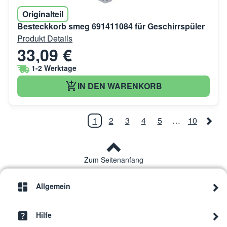
Originalteil
Besteckkorb smeg 691411084 für Geschirrspüler
Produkt Details
33,09 €
1-2 Werktage
IN DEN WARENKORB
1
2
3
4
5
…
10
Zum Seitenanfang
Allgemein
Hilfe