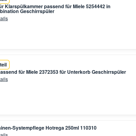
ür Klarspülkammer passend für Miele 5254442 in
ination Geschirrspüler
ails
teil
passend für Miele 2372353 für Unterkorb Geschirrspüler
ails
inen-Systempflege Hotrega 250ml 110310
ails