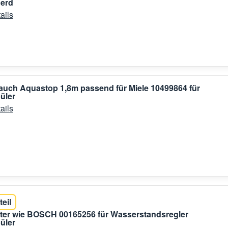
Herd
ails
auch Aquastop 1,8m passend für Miele 10499864 für
üler
ails
teil
ter wie BOSCH 00165256 für Wasserstandsregler
üler