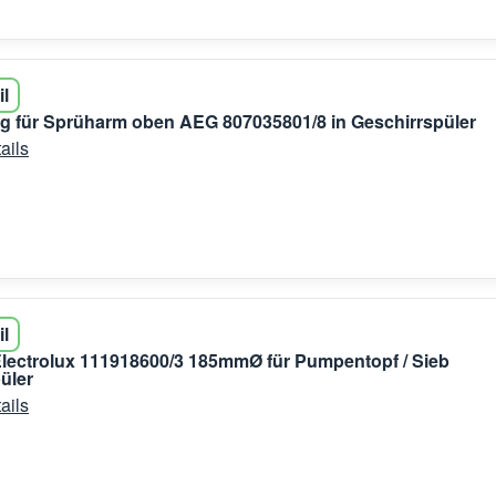
il
g für Sprüharm oben AEG 807035801/8 in Geschirrspüler
ails
il
lectrolux 111918600/3 185mmØ für Pumpentopf / Sieb
üler
ails