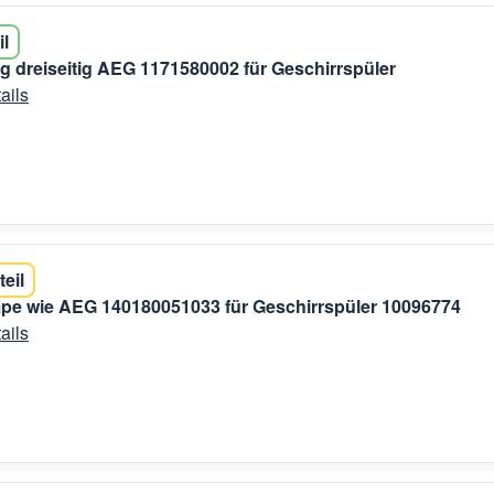
il
g dreiseitig AEG 1171580002 für Geschirrspüler
ails
teil
pe wie AEG 140180051033 für Geschirrspüler 10096774
ails