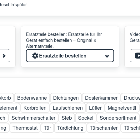
eschirrspüler
Ersatzteile bestellen: Ersatzteile für Ihr
Video
Gerät einfach bestellen – Original &
Gerät
Alternativteile.
Ersatzteile bestellen
kkorb
Bodenwanne
Dichtungen
Dosierkammer
Druckw
element
Korbrollen
Laufschienen
Lüfter
Magnetventil
uch
Schwimmerschalter
Sieb
Sockel
Sondersortiment
ung
Thermostat
Tür
Türdichtung
Türscharnier
Türsch