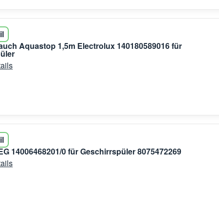
il
auch Aquastop 1,5m Electrolux 140180589016 für
üler
ails
il
EG 14006468201/0 für Geschirrspüler 8075472269
ails