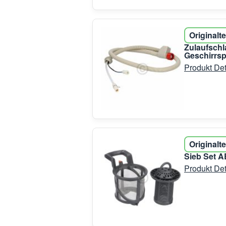
Originalte
Zulaufschl
Geschirrsp
Produkt Det
Originalte
Sieb Set A
Produkt Det