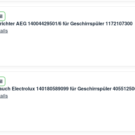
il
ltrichter AEG 14004429501/6 für Geschirrspüler 1172107300
ails
il
auch Electrolux 140180589099 für Geschirrspüler 40551250
ails