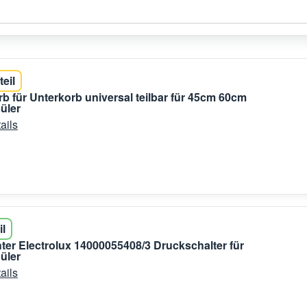
teil
b für Unterkorb universal teilbar für 45cm 60cm
üler
ails
il
er Electrolux 14000055408/3 Druckschalter für
üler
ails