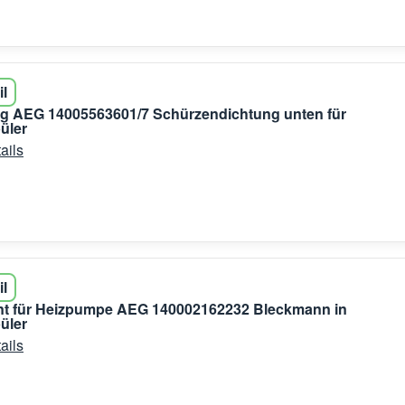
il
ng AEG 14005563601/7 Schürzendichtung unten für
üler
ails
il
nt für Heizpumpe AEG 140002162232 Bleckmann in
üler
ails