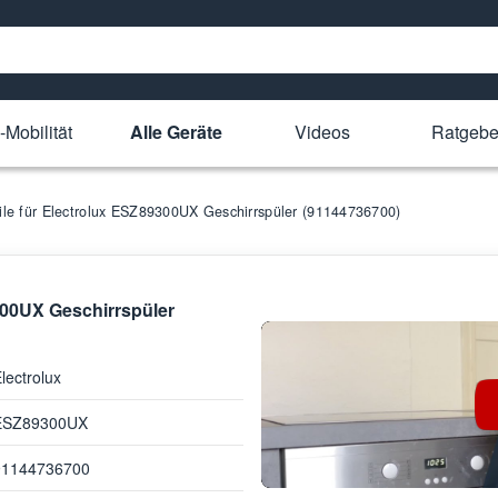
-Mobilität
Alle Geräte
Videos
Ratgebe
eile für Electrolux ESZ89300UX Geschirrspüler (91144736700)
9300UX Geschirrspüler
lectrolux
ESZ89300UX
91144736700