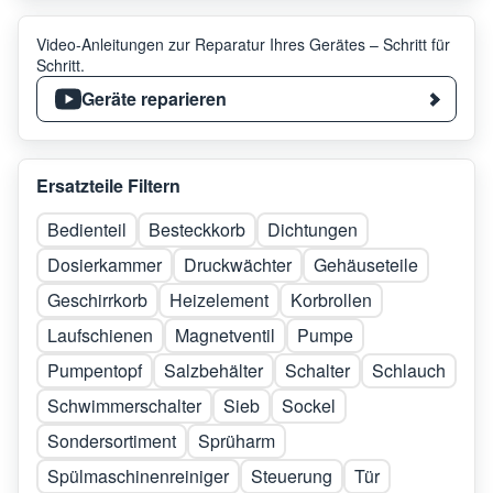
Video-Anleitungen zur Reparatur Ihres Gerätes – Schritt für
Schritt.
Geräte reparieren
Ersatzteile Filtern
Bedienteil
Besteckkorb
Dichtungen
Dosierkammer
Druckwächter
Gehäuseteile
Geschirrkorb
Heizelement
Korbrollen
Laufschienen
Magnetventil
Pumpe
Pumpentopf
Salzbehälter
Schalter
Schlauch
Schwimmerschalter
Sieb
Sockel
Sondersortiment
Sprüharm
Spülmaschinenreiniger
Steuerung
Tür