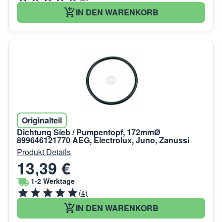
IN DEN WARENKORB
Originalteil
Dichtung Sieb / Pumpentopf, 172mmØ
899646121770 AEG, Electrolux, Juno, Zanussi
Produkt Details
13,39 €
1-2 Werktage
(4)
IN DEN WARENKORB