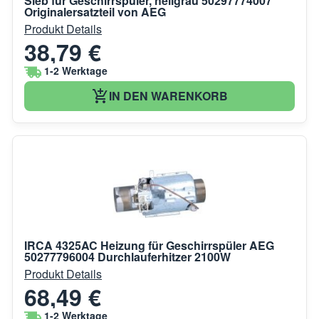
Sieb für Geschirrspüler, hellgrau 50297774007
Originalersatzteil von AEG
Produkt Details
38,79 €
1-2 Werktage
IN DEN WARENKORB
IRCA 4325AC Heizung für Geschirrspüler AEG
50277796004 Durchlauferhitzer 2100W
Produkt Details
68,49 €
1-2 Werktage