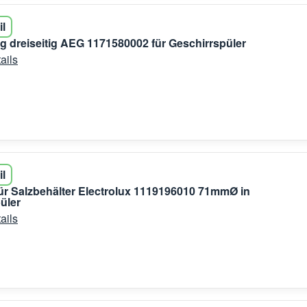
il
g dreiseitig AEG 1171580002 für Geschirrspüler
ails
il
ür Salzbehälter Electrolux 1119196010 71mmØ in
üler
ails