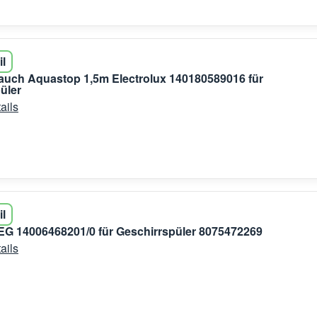
il
auch Aquastop 1,5m Electrolux 140180589016 für
üler
ails
il
EG 14006468201/0 für Geschirrspüler 8075472269
ails