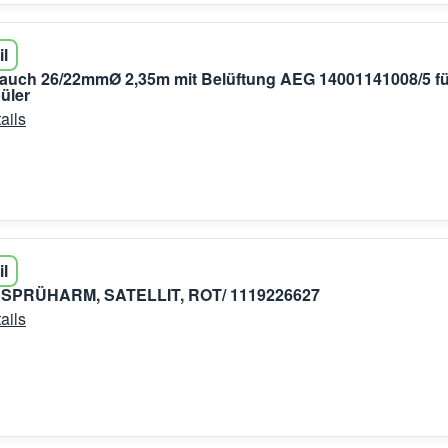
il
auch 26/22mmØ 2,35m mit Belüftung AEG 14001141008/5 fü
üler
ails
il
SPRÜHARM, SATELLIT, ROT/ 1119226627
ails