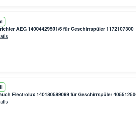
il
ltrichter AEG 14004429501/6 für Geschirrspüler 1172107300
ails
il
auch Electrolux 140180589099 für Geschirrspüler 40551250
ails