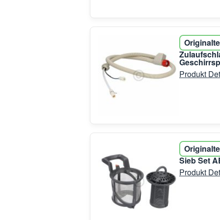
Originalte
Zulaufschl
Geschirrsp
Produkt Det
Originalte
Sieb Set A
Produkt Det