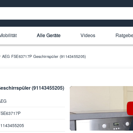
Mobilität
Alle Geräte
Videos
Ratgebe
für AEG FSE63717P Geschirrspüler (91143455205)
eschirrspüler (91143455205)
AEG
FSE63717P
91143455205