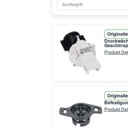
Originalte
Druckwächt
Geschirrsp
Produkt Det
Originalte
Befestigun
Produkt Det