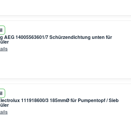
il
ng AEG 14005563601/7 Schürzendichtung unten für
üler
ails
il
lectrolux 111918600/3 185mmØ für Pumpentopf / Sieb
üler
ails