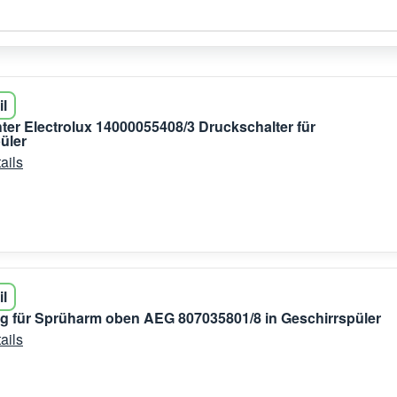
il
er Electrolux 14000055408/3 Druckschalter für
üler
ails
il
g für Sprüharm oben AEG 807035801/8 in Geschirrspüler
ails