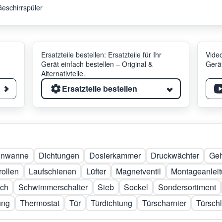
eschirrspüler
Ersatzteile bestellen: Ersatzteile für Ihr
Video
Gerät einfach bestellen – Original &
Gerät
Alternativteile.
Ersatzteile bestellen
enwanne
Dichtungen
Dosierkammer
Druckwächter
Geh
rollen
Laufschienen
Lüfter
Magnetventil
Montageanlei
uch
Schwimmerschalter
Sieb
Sockel
Sondersortiment
ung
Thermostat
Tür
Türdichtung
Türscharnier
Türsch