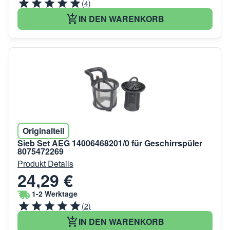
(4)
IN DEN WARENKORB
Originalteil
Sieb Set AEG 14006468201/0 für Geschirrspüler
8075472269
Produkt Details
24,29 €
1-2 Werktage
(2)
IN DEN WARENKORB