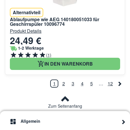
Alternativteil
Ablaufpumpe wie AEG 140180051033 für
Geschirrspüler 10096774
Produkt Details
24,49 €
1-2 Werktage
(1)
IN DEN WARENKORB
1
2
3
4
5
…
12
Zum Seitenanfang
Allgemein