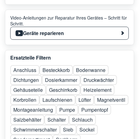
Video-Anleitungen zur Reparatur Ihres Gerätes – Schritt für
Schritt.
Geräte reparieren
Ersatzteile Filtern
Anschluss
Besteckkorb
Bodenwanne
Dichtungen
Dosierkammer
Druckwächter
Gehäuseteile
Geschirrkorb
Heizelement
Korbrollen
Laufschienen
Lüfter
Magnetventil
Montageanleitung
Pumpe
Pumpentopf
Salzbehälter
Schalter
Schlauch
Schwimmerschalter
Sieb
Sockel