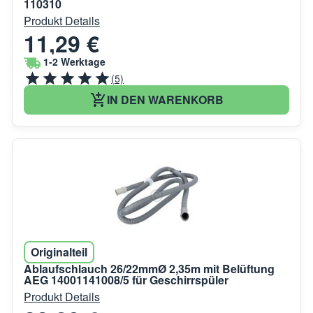
110310
Produkt Details
11,29 €
1-2 Werktage
(5)
IN DEN WARENKORB
Originalteil
Ablaufschlauch 26/22mmØ 2,35m mit Belüftung
AEG 14001141008/5 für Geschirrspüler
Produkt Details