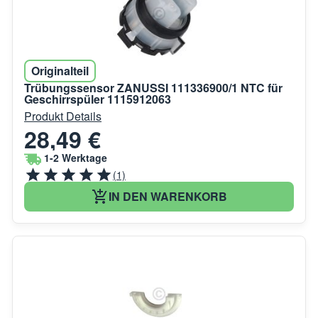
Originalteil
Trübungssensor ZANUSSI 111336900/1 NTC für
Geschirrspüler 1115912063
Produkt Details
28,49 €
1-2 Werktage
(1)
IN DEN WARENKORB