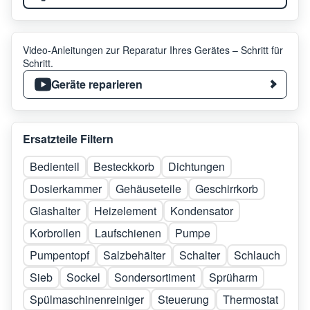
Video-Anleitungen zur Reparatur Ihres Gerätes – Schritt für
Schritt.
Geräte reparieren
Ersatzteile Filtern
Bedienteil
Besteckkorb
Dichtungen
Dosierkammer
Gehäuseteile
Geschirrkorb
Glashalter
Heizelement
Kondensator
Korbrollen
Laufschienen
Pumpe
Pumpentopf
Salzbehälter
Schalter
Schlauch
Sieb
Sockel
Sondersortiment
Sprüharm
Spülmaschinenreiniger
Steuerung
Thermostat