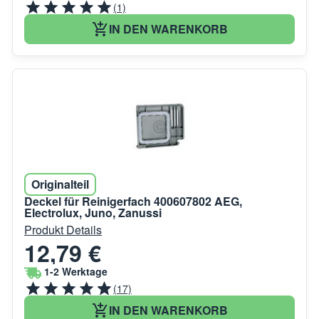
(1)
IN DEN WARENKORB
Originalteil
Deckel für Reinigerfach 400607802 AEG,
Electrolux, Juno, Zanussi
Produkt Details
12,79 €
1-2 Werktage
(17)
IN DEN WARENKORB