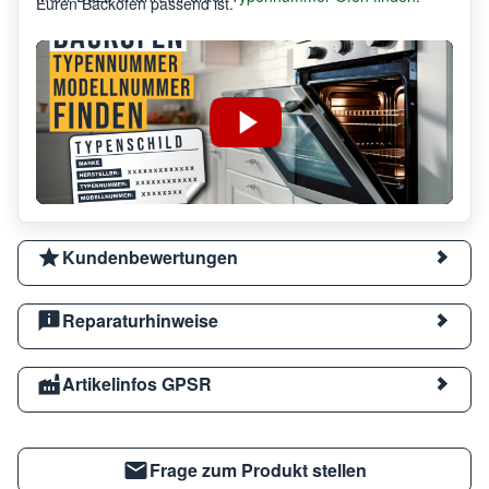
Euren Backofen passend ist.
Kundenbewertungen
Reparaturhinweise
Artikelinfos GPSR
Frage zum Produkt stellen