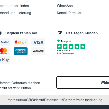
pennummer finden
WhatsApp
rsand und Lieferung
Kontaktformular
Bequem zahlen mit
Das sagen Kunden
TrustScore 4.9
4.238 Bewertungen
Wide
ufsrecht Gebrauch machen
rruf starten” Button.
Impressum
AGB
Widerruf
Datenschutz
Barrierefreiheitserklärung