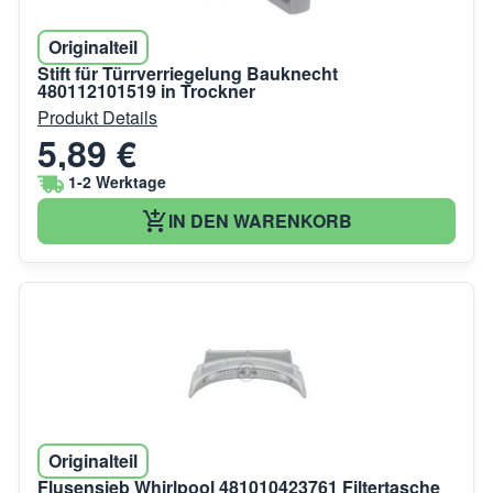
Originalteil
Stift für Türrverriegelung Bauknecht
480112101519 in Trockner
Produkt Details
5,89 €
1-2 Werktage
IN DEN WARENKORB
Originalteil
Flusensieb Whirlpool 481010423761 Filtertasche