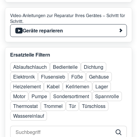
Video-Anleitungen zur Reparatur Ihres Gerätes – Schritt für
Schritt.
Geräte reparieren
Ersatzteile Filtern
Ablaufschlauch
Bedienteile
Dichtung
Elektronik
Flusensieb
Füße
Gehäuse
Heizelement
Kabel
Keilriemen
Lager
Motor
Pumpe
Sondersortiment
Spannrolle
Thermostat
Trommel
Tür
Türschloss
Wassereinlauf