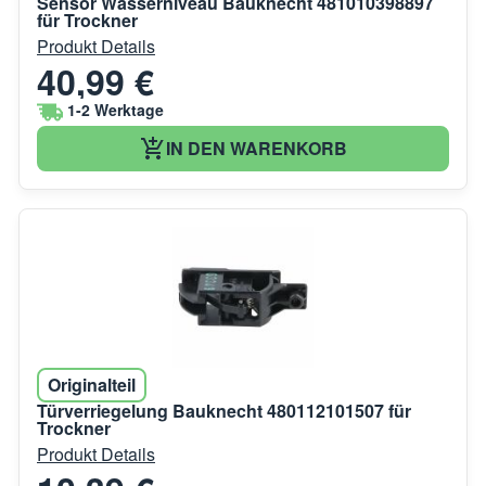
Sensor Wasserniveau Bauknecht 481010398897
für Trockner
Produkt Details
40,99 €
1-2 Werktage
IN DEN WARENKORB
Originalteil
Türverriegelung Bauknecht 480112101507 für
Trockner
Produkt Details