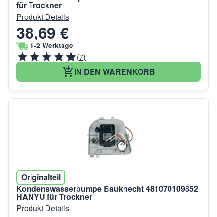
für Trockner
Produkt Details
38,69 €
1-2 Werktage
(7)
IN DEN WARENKORB
Originalteil
Kondenswasserpumpe Bauknecht 481070109852
HANYU für Trockner
Produkt Details