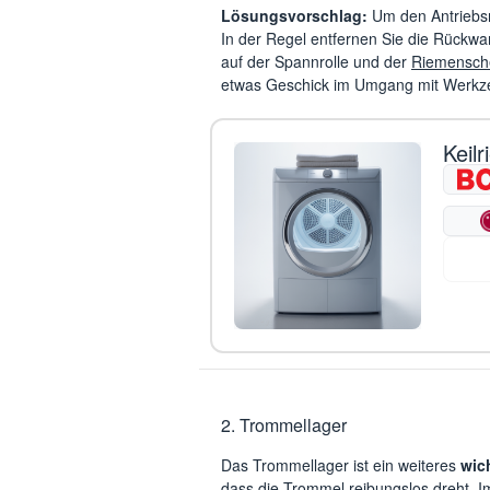
Lösungsvorschlag:
Um den Antriebsr
In der Regel entfernen Sie die Rückwa
auf der Spannrolle und der
Riemensche
etwas Geschick im Umgang mit Werkz
Keil
2. Trommellager
Das Trommellager ist ein weiteres
wic
dass die Trommel reibungslos dreht. I