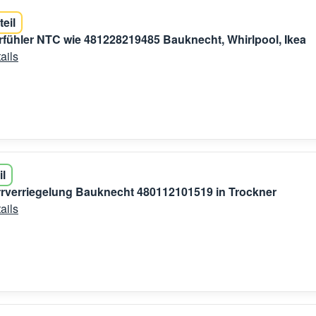
teil
fühler NTC wie 481228219485 Bauknecht, Whirlpool, Ikea
ails
il
Türrverriegelung Bauknecht 480112101519 in Trockner
ails