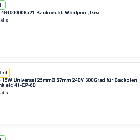
il
 484000008521 Bauknecht, Whirlpool, Ikea
ails
teil
 15W Universal 25mmØ 57mm 240V 300Grad für Backofen
k etc 41-EP-60
ails
il