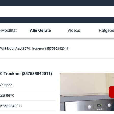
-Mobilität
Alle Geräte
Videos
Ratgebe
ür Whirlpool AZB 8670 Trockner (857586842011)
670 Trockner (857586842011)
hirlpool
AZB 8670
857586842011