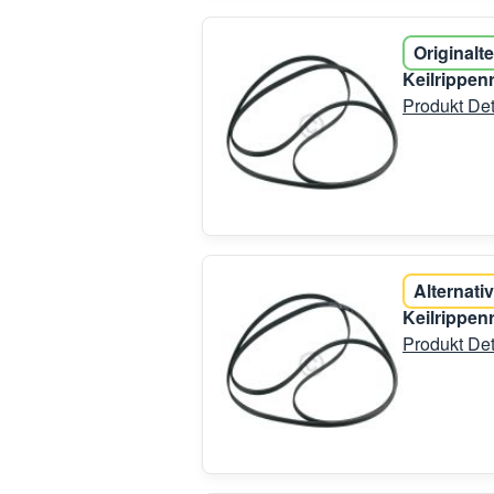
Originalte
Keilrippen
Produkt Det
Alternativ
Keilrippen
Produkt Det