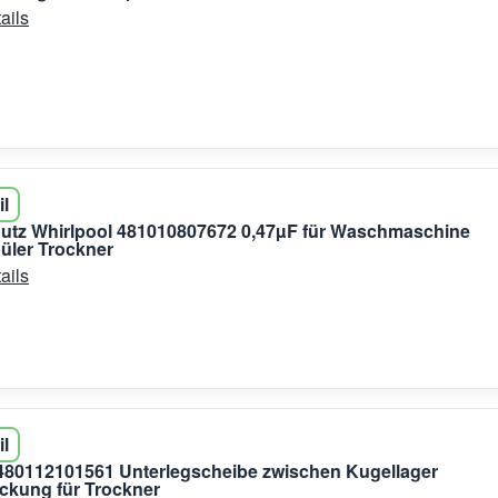
ails
il
utz Whirlpool 481010807672 0,47µF für Waschmaschine
üler Trockner
ails
il
480112101561 Unterlegscheibe zwischen Kugellager
ckung für Trockner