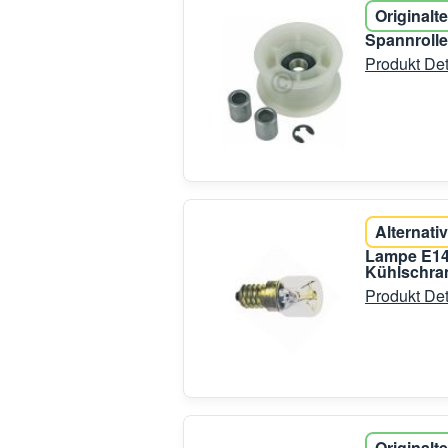
Originalte
Spannrolle
Produkt Det
Alternativ
Lampe E14
Kühlschran
Produkt Det
Originalte