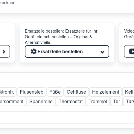
rockner
Ersatzteile bestellen: Ersatzteile für Ihr
Video
Gerät einfach bestellen – Original &
Gerät
Alternativteile.
Ersatzteile bestellen
ktronik
Flusensieb
Füße
Gehäuse
Heizelement
Kei
rsortiment
Spannrolle
Thermostat
Trommel
Tür
Tür