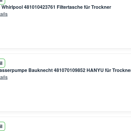
 Whirlpool 481010423761 Filtertasche für Trockner
ails
il
sserpumpe Bauknecht 481070109852 HANYU für Trockne
ails
il